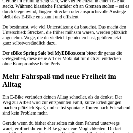
Gerade im Frühling zeigt sich, wie viel Potenzial in einem E-Bike
steckt. Während klassische Fahrräder oft an Grenzen stoßen – sei es
durch Gegenwind, längere Strecken oder anspruchsvolle Anstiege –
bleibt das E-Bike entspannt und effizient.
Du bestimmst, wie viel Unterstützung du brauchst. Das macht den
Unterschied: Strecken, die früher mühsam waren, werden plötzlich
angenehm. Wege, die du vielleicht gemieden hast, gehören jetzt
ganz selbstverständlich dazu.
Der
eBike Spring Sale bei MyEBikes.com
bietet dir genau die
Gelegenheit, diese neue Art der Mobilität für dich zu entdecken –
ohne Kompromisse beim Preis.
Mehr Fahrspaß und neue Freiheit im
Alltag
Ein E-Bike verändert deinen Alltag schneller, als du denkst. Der
Weg zur Arbeit wird zur entspannten Fahrt, kurze Erledigungen
machen plötzlich Spaß, und selbst spontane Touren nach Feierabend
sind kein Problem mehr.
Gerade wenn du bisher eher selten mit dem Fahrrad unterwegs
warst, eröffnet dir ein E-Bike ganz neue Möglichkeiten. Du bist