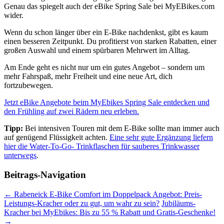
Genau das spiegelt auch der eBike Spring Sale bei MyEBikes.com
wider.
Wenn du schon länger über ein E-Bike nachdenkst, gibt es kaum
einen besseren Zeitpunkt. Du profitierst von starken Rabatten, einer
großen Auswahl und einem spürbaren Mehrwert im Alltag.
Am Ende geht es nicht nur um ein gutes Angebot – sondern um
mehr Fahrspaß, mehr Freiheit und eine neue Art, dich
fortzubewegen.
Jetzt eBike Angebote beim MyEbikes Spring Sale entdecken und
den Frühling auf zwei Rädern neu erleben.
Tipp:
Bei intensiven Touren mit dem E-Bike sollte man immer auch
auf genügend Flüssigkeit achten.
Eine sehr gute Ergänzung liefern
hier die Water-To-Go- Trinkflaschen für sauberes Trinkwasser
unterwegs
.
Beitrags-Navigation
←
Rabeneick E-Bike Comfort im Doppelpack Angebot: Preis-
Leistungs-Kracher oder zu gut, um wahr zu sein?
Jubiläums-
Kracher bei MyEbikes: Bis zu 55 % Rabatt und Gratis-Geschenke!
→