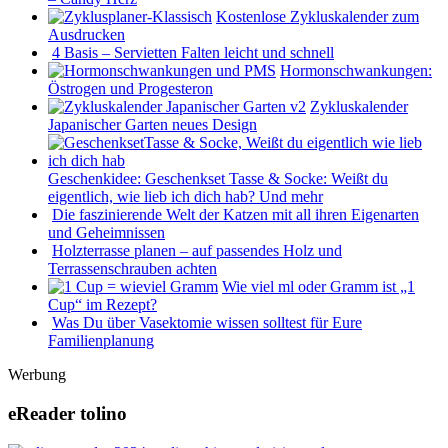
Kostenlose Zykluskalender zum
Ausdrucken
4 Basis – Servietten Falten leicht und schnell
Hormonschwankungen:
Östrogen und Progesteron
Zykluskalender
Japanischer Garten neues Design
Geschenkidee: Geschenkset Tasse & Socke: Weißt du
eigentlich, wie lieb ich dich hab? Und mehr
Die faszinierende Welt der Katzen mit all ihren Eigenarten
und Geheimnissen
Holzterrasse planen – auf passendes Holz und
Terrassenschrauben achten
Wie viel ml oder Gramm ist „1
Cup“ im Rezept?
Was Du über Vasektomie wissen solltest für Eure
Familienplanung
Werbung
eReader tolino