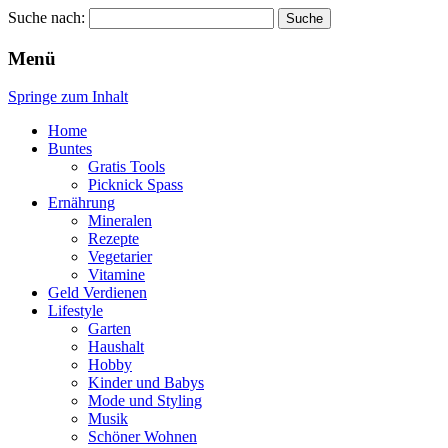
Suche nach:
Wellness für Frauen
Pinkies
Menü
Springe zum Inhalt
Home
Buntes
Gratis Tools
Picknick Spass
Ernährung
Mineralen
Rezepte
Vegetarier
Vitamine
Geld Verdienen
Lifestyle
Garten
Haushalt
Hobby
Kinder und Babys
Mode und Styling
Musik
Schöner Wohnen