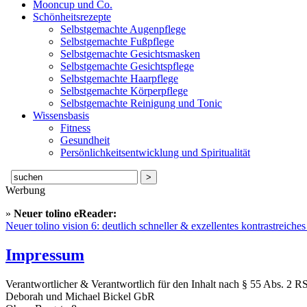
Mooncup und Co.
Schönheitsrezepte
Selbstgemachte Augenpflege
Selbstgemachte Fußpflege
Selbstgemachte Gesichtsmasken
Selbstgemachte Gesichtspflege
Selbstgemachte Haarpflege
Selbstgemachte Körperpflege
Selbstgemachte Reinigung und Tonic
Wissensbasis
Fitness
Gesundheit
Persönlichkeitsentwicklung und Spiritualität
Suche
nach:
Werbung
»
Neuer tolino eReader:
Neuer tolino vision 6: deutlich schneller & exzellentes kontrastreich
Impressum
Verantwortlicher & Verantwortlich für den Inhalt nach § 55 Abs. 2 R
Deborah und Michael Bickel GbR