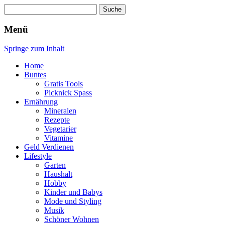
Suche
nach:
Wellness für Frauen
Pinkies
Menü
Springe zum Inhalt
Home
Buntes
Gratis Tools
Picknick Spass
Ernährung
Mineralen
Rezepte
Vegetarier
Vitamine
Geld Verdienen
Lifestyle
Garten
Haushalt
Hobby
Kinder und Babys
Mode und Styling
Musik
Schöner Wohnen