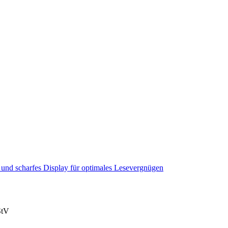
es und scharfes Display für optimales Lesevergnügen
StV