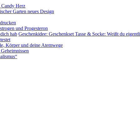
– Candy Herz
ischer Garten neues Design
sdrucken
rogen und Progesteron
Geschenkidee: Geschenkset Tasse & Socke: Weißt du eigentli
testet
eele, Körper und deine Atemwege
nd Geheimnissen
ealismus“