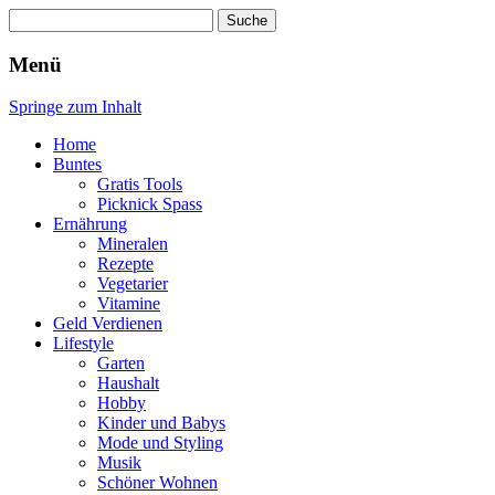
Suche
nach:
Wellness für Frauen
Pinkies
Menü
Springe zum Inhalt
Home
Buntes
Gratis Tools
Picknick Spass
Ernährung
Mineralen
Rezepte
Vegetarier
Vitamine
Geld Verdienen
Lifestyle
Garten
Haushalt
Hobby
Kinder und Babys
Mode und Styling
Musik
Schöner Wohnen