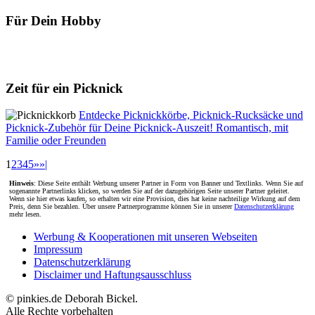
Für Dein Hobby
Zeit für ein Picknick
Entdecke Picknickkörbe, Picknick-Rucksäcke und
Picknick-Zubehör für Deine Picknick-Auszeit! Romantisch, mit
Familie oder Freunden
1
2
3
4
5
»
»|
Hinweis
: Diese Seite enthält Werbung unserer Partner in Form von Banner und Textlinks. Wenn Sie auf
sogenannte Partnerlinks klicken, so werden Sie auf der dazugehörigen Seite unserer Partner geleitet.
Wenn sie hier etwas kaufen, so erhalten wir eine Provision, dies hat keine nachteilige Wirkung auf dem
Preis, denn Sie bezahlen. Über unsere Partnerprogramme können Sie in unserer
Datenschutzerklärung
mehr lesen.
Werbung & Kooperationen mit unseren Webseiten
Impressum
Datenschutzerklärung
Disclaimer und Haftungsausschluss
© pinkies.de Deborah Bickel.
Alle Rechte vorbehalten