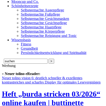
Mooncup und Co.
Schönheitsrezepte
Selbstgemachte Augenpflege
Selbstgemachte Fußpflege
Selbstgemachte Gesichtsmasken
Selbstgemachte Gesichtspflege
Selbstgemachte Haarpflege
Selbstgemachte Körperpflege
Selbstgemachte Reinigung und Tonic
Wissensbasis
Fitness
Gesundheit
Persönlichkeitsentwicklung und Spiritualität
Suche
nach:
Werbung
»
Neuer tolino eReader:
Neuer tolino vision 6: deutlich schneller & exzellentes
kontrastreiches und scharfes Display für optimales Lesevergnügen
Heft „burda stricken 03/2026“
online kaufen | buttinette