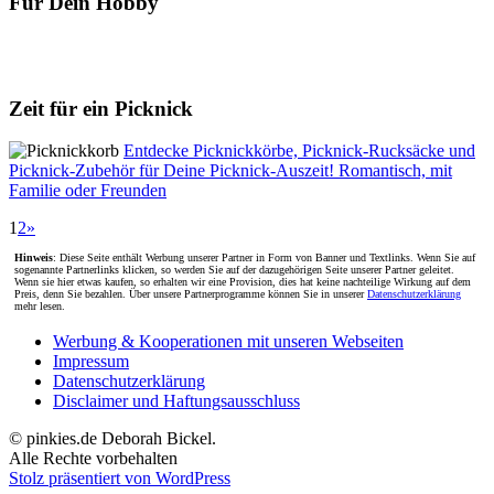
Für Dein Hobby
Zeit für ein Picknick
Entdecke Picknickkörbe, Picknick-Rucksäcke und
Picknick-Zubehör für Deine Picknick-Auszeit! Romantisch, mit
Familie oder Freunden
1
2
»
Hinweis
: Diese Seite enthält Werbung unserer Partner in Form von Banner und Textlinks. Wenn Sie auf
sogenannte Partnerlinks klicken, so werden Sie auf der dazugehörigen Seite unserer Partner geleitet.
Wenn sie hier etwas kaufen, so erhalten wir eine Provision, dies hat keine nachteilige Wirkung auf dem
Preis, denn Sie bezahlen. Über unsere Partnerprogramme können Sie in unserer
Datenschutzerklärung
mehr lesen.
Werbung & Kooperationen mit unseren Webseiten
Impressum
Datenschutzerklärung
Disclaimer und Haftungsausschluss
© pinkies.de Deborah Bickel.
Alle Rechte vorbehalten
Stolz präsentiert von WordPress