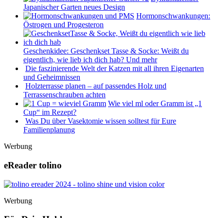
Japanischer Garten neues Design
Hormonschwankungen:
Östrogen und Progesteron
Geschenkidee: Geschenkset Tasse & Socke: Weißt du
eigentlich, wie lieb ich dich hab? Und mehr
Die faszinierende Welt der Katzen mit all ihren Eigenarten
und Geheimnissen
Holzterrasse planen – auf passendes Holz und
Terrassenschrauben achten
Wie viel ml oder Gramm ist „1
Cup“ im Rezept?
Was Du über Vasektomie wissen solltest für Eure
Familienplanung
Werbung
eReader tolino
Werbung