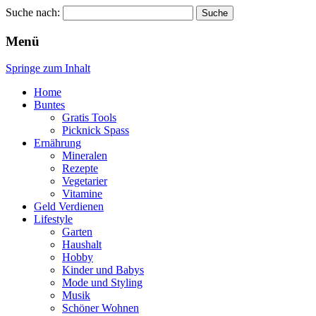
Suche nach:
Wellness für Frauen
Pinkies
Menü
Springe zum Inhalt
Home
Buntes
Gratis Tools
Picknick Spass
Ernährung
Mineralen
Rezepte
Vegetarier
Vitamine
Geld Verdienen
Lifestyle
Garten
Haushalt
Hobby
Kinder und Babys
Mode und Styling
Musik
Schöner Wohnen