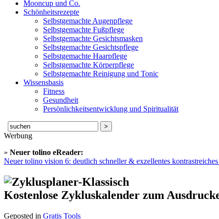
Mooncup und Co.
Schönheitsrezepte
Selbstgemachte Augenpflege
Selbstgemachte Fußpflege
Selbstgemachte Gesichtsmasken
Selbstgemachte Gesichtspflege
Selbstgemachte Haarpflege
Selbstgemachte Körperpflege
Selbstgemachte Reinigung und Tonic
Wissensbasis
Fitness
Gesundheit
Persönlichkeitsentwicklung und Spiritualität
Suche
nach:
Werbung
»
Neuer tolino eReader:
Neuer tolino vision 6: deutlich schneller & exzellentes kontrastreich
Kostenlose Zykluskalender zum Ausdruck
Geposted in
Gratis Tools