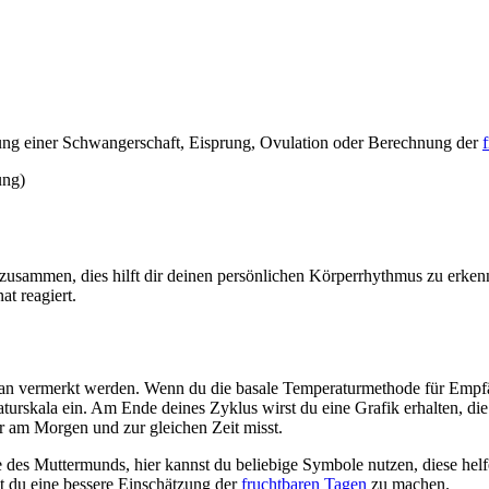
lanung einer Schwangerschaft, Eisprung, Ovulation oder Berechnung der
ung)
s zusammen, dies hilft dir deinen persönlichen Körperrhythmus zu erken
t reagiert.
usplan vermerkt werden. Wenn du die basale Temperaturmethode für Emp
urskala ein. Am Ende deines Zyklus wirst du eine Grafik erhalten, die 
er am Morgen und zur gleichen Zeit misst.
des Muttermunds, hier kannst du beliebige Symbole nutzen, diese helfe
t du eine bessere Einschätzung der
fruchtbaren Tagen
zu machen.