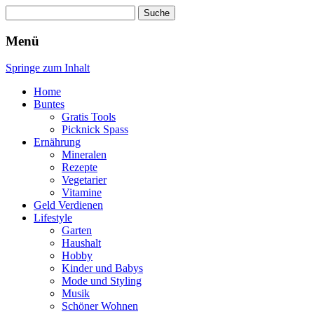
Suche
nach:
Wellness für Frauen
Pinkies
Menü
Springe zum Inhalt
Home
Buntes
Gratis Tools
Picknick Spass
Ernährung
Mineralen
Rezepte
Vegetarier
Vitamine
Geld Verdienen
Lifestyle
Garten
Haushalt
Hobby
Kinder und Babys
Mode und Styling
Musik
Schöner Wohnen