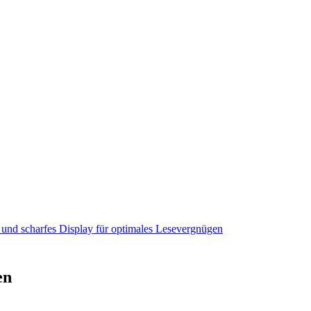
es und scharfes Display für optimales Lesevergnügen
en