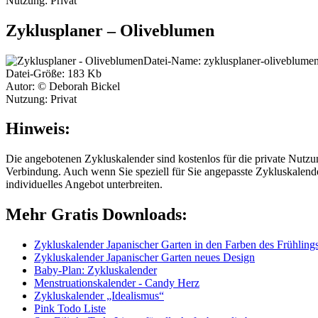
Nutzung: Privat
Zyklusplaner – Oliveblumen
Datei-Name: zyklusplaner-oliveblumen
Datei-Größe: 183 Kb
Autor: © Deborah Bickel
Nutzung: Privat
Hinweis:
Die angebotenen Zykluskalender sind kostenlos für die private Nutzun
Verbindung. Auch wenn Sie speziell für Sie angepasste Zykluskalend
individuelles Angebot unterbreiten.
Mehr Gratis Downloads:
Zykluskalender Japanischer Garten in den Farben des Frühling
Zykluskalender Japanischer Garten neues Design
Baby-Plan: Zykluskalender
Menstruationskalender - Candy Herz
Zykluskalender „Idealismus“
Pink Todo Liste