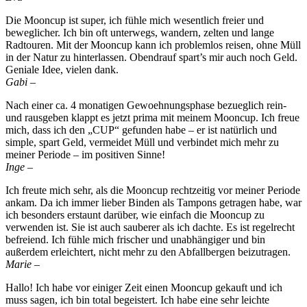
Die Mooncup ist super, ich fühle mich wesentlich freier und
beweglicher. Ich bin oft unterwegs, wandern, zelten und lange
Radtouren. Mit der Mooncup kann ich problemlos reisen, ohne Müll
in der Natur zu hinterlassen. Obendrauf spart’s mir auch noch Geld.
Geniale Idee, vielen dank.
Gabi –
Nach einer ca. 4 monatigen Gewoehnungsphase bezueglich rein-
und rausgeben klappt es jetzt prima mit meinem Mooncup. Ich freue
mich, dass ich den „CUP“ gefunden habe – er ist natürlich und
simple, spart Geld, vermeidet Müll und verbindet mich mehr zu
meiner Periode – im positiven Sinne!
Inge –
Ich freute mich sehr, als die Mooncup rechtzeitig vor meiner Periode
ankam. Da ich immer lieber Binden als Tampons getragen habe, war
ich besonders erstaunt darüber, wie einfach die Mooncup zu
verwenden ist. Sie ist auch sauberer als ich dachte. Es ist regelrecht
befreiend. Ich fühle mich frischer und unabhängiger und bin
außerdem erleichtert, nicht mehr zu den Abfallbergen beizutragen.
Marie –
Hallo! Ich habe vor einiger Zeit einen Mooncup gekauft und ich
muss sagen, ich bin total begeistert. Ich habe eine sehr leichte