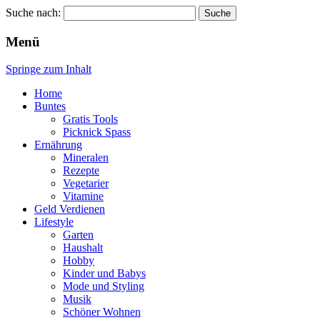
Suche nach:
Wellness für Frauen
Pinkies
Menü
Springe zum Inhalt
Home
Buntes
Gratis Tools
Picknick Spass
Ernährung
Mineralen
Rezepte
Vegetarier
Vitamine
Geld Verdienen
Lifestyle
Garten
Haushalt
Hobby
Kinder und Babys
Mode und Styling
Musik
Schöner Wohnen