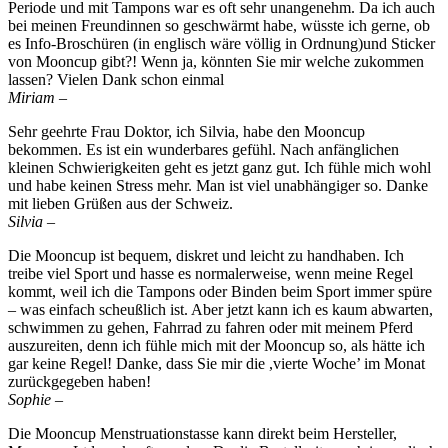
Periode und mit Tampons war es oft sehr unangenehm. Da ich auch
bei meinen Freundinnen so geschwärmt habe, wüsste ich gerne, ob
es Info-Broschüren (in englisch wäre völlig in Ordnung)und Sticker
von Mooncup gibt?! Wenn ja, könnten Sie mir welche zukommen
lassen? Vielen Dank schon einmal
Miriam –
Sehr geehrte Frau Doktor, ich Silvia, habe den Mooncup
bekommen. Es ist ein wunderbares gefühl. Nach anfänglichen
kleinen Schwierigkeiten geht es jetzt ganz gut. Ich fühle mich wohl
und habe keinen Stress mehr. Man ist viel unabhängiger so. Danke
mit lieben Grüßen aus der Schweiz.
Silvia –
Die Mooncup ist bequem, diskret und leicht zu handhaben. Ich
treibe viel Sport und hasse es normalerweise, wenn meine Regel
kommt, weil ich die Tampons oder Binden beim Sport immer spüre
– was einfach scheußlich ist. Aber jetzt kann ich es kaum abwarten,
schwimmen zu gehen, Fahrrad zu fahren oder mit meinem Pferd
auszureiten, denn ich fühle mich mit der Mooncup so, als hätte ich
gar keine Regel! Danke, dass Sie mir die ,vierte Woche’ im Monat
zurückgegeben haben!
Sophie –
Die Mooncup Menstruationstasse kann direkt beim Hersteller,