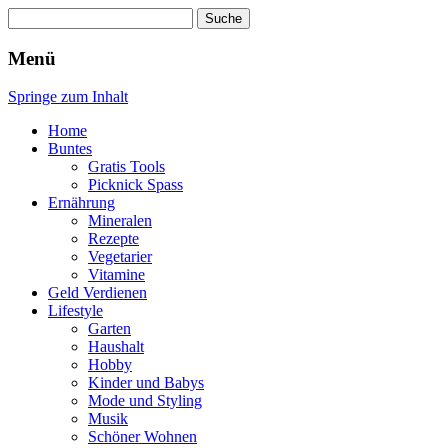
Suche
nach:
Wellness für Frauen
Pinkies
Menü
Springe zum Inhalt
Home
Buntes
Gratis Tools
Picknick Spass
Ernährung
Mineralen
Rezepte
Vegetarier
Vitamine
Geld Verdienen
Lifestyle
Garten
Haushalt
Hobby
Kinder und Babys
Mode und Styling
Musik
Schöner Wohnen