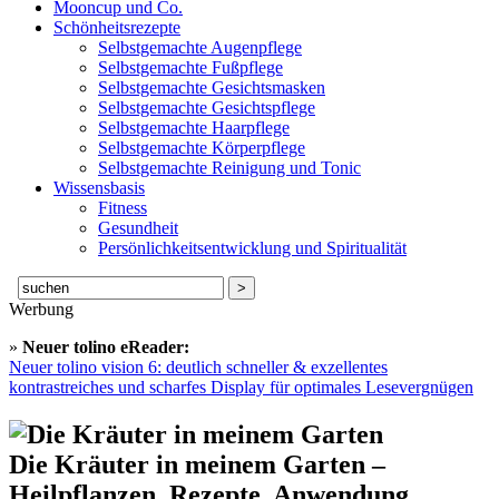
Mooncup und Co.
Schönheitsrezepte
Selbstgemachte Augenpflege
Selbstgemachte Fußpflege
Selbstgemachte Gesichtsmasken
Selbstgemachte Gesichtspflege
Selbstgemachte Haarpflege
Selbstgemachte Körperpflege
Selbstgemachte Reinigung und Tonic
Wissensbasis
Fitness
Gesundheit
Persönlichkeitsentwicklung und Spiritualität
Suche
nach:
Werbung
»
Neuer tolino eReader:
Neuer tolino vision 6: deutlich schneller & exzellentes
kontrastreiches und scharfes Display für optimales Lesevergnügen
Die Kräuter in meinem Garten –
Heilpflanzen, Rezepte, Anwendung