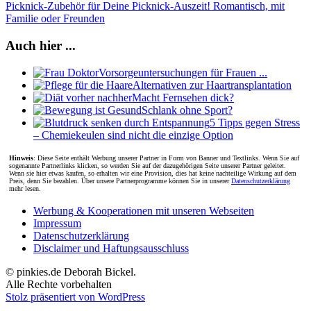
Picknick-Zubehör für Deine Picknick-Auszeit! Romantisch, mit
Familie oder Freunden
Auch hier ...
Vorsorgeuntersuchungen für Frauen ...
Alternativen zur Haartransplantation
Macht Fernsehen dick?
Schlank ohne Sport?
5 Tipps gegen Stress
– Chemiekeulen sind nicht die einzige Option
Hinweis
: Diese Seite enthält Werbung unserer Partner in Form von Banner und Textlinks. Wenn Sie auf
sogenannte Partnerlinks klicken, so werden Sie auf der dazugehörigen Seite unserer Partner geleitet.
Wenn sie hier etwas kaufen, so erhalten wir eine Provision, dies hat keine nachteilige Wirkung auf dem
Preis, denn Sie bezahlen. Über unsere Partnerprogramme können Sie in unserer
Datenschutzerklärung
mehr lesen.
Werbung & Kooperationen mit unseren Webseiten
Impressum
Datenschutzerklärung
Disclaimer und Haftungsausschluss
© pinkies.de Deborah Bickel.
Alle Rechte vorbehalten
Stolz präsentiert von WordPress