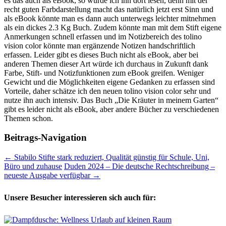
es das auch als eBook, so würde ich ihn dort lesen, denn mit der
recht guten Farbdarstellung macht das natürlich jetzt erst Sinn und
als eBook könnte man es dann auch unterwegs leichter mitnehmen
als ein dickes 2.3 Kg Buch. Zudem könnte man mit dem Stift eigene
Anmerkungen schnell erfassen und im Notizbereich des tolino
vision color könnte man ergänzende Notizen handschriftlich
erfassen. Leider gibt es dieses Buch nicht als eBook, aber bei
anderen Themen dieser Art würde ich durchaus in Zukunft dank
Farbe, Stift- und Notizfunktionen zum eBook greifen. Weniger
Gewicht und die Möglichkeiten eigene Gedanken zu erfassen sind
Vorteile, daher schätze ich den neuen tolino vision color sehr und
nutze ihn auch intensiv. Das Buch „Die Kräuter in meinem Garten“
gibt es leider nicht als eBook, aber andere Bücher zu verschiedenen
Themen schon.
Beitrags-Navigation
←
Stabilo Stifte stark reduziert, Qualität günstig für Schule, Uni,
Büro und zuhause
Duden 2024 – Die deutsche Rechtschreibung –
neueste Ausgabe verfügbar
→
Unsere Besucher interessieren sich auch für: