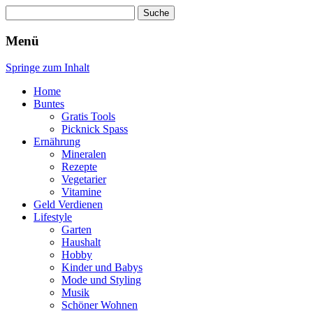
Suche
nach:
Wellness für Frauen
Pinkies
Menü
Springe zum Inhalt
Home
Buntes
Gratis Tools
Picknick Spass
Ernährung
Mineralen
Rezepte
Vegetarier
Vitamine
Geld Verdienen
Lifestyle
Garten
Haushalt
Hobby
Kinder und Babys
Mode und Styling
Musik
Schöner Wohnen