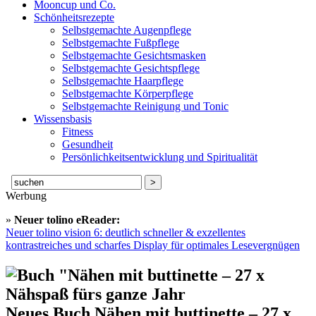
Mooncup und Co.
Schönheitsrezepte
Selbstgemachte Augenpflege
Selbstgemachte Fußpflege
Selbstgemachte Gesichtsmasken
Selbstgemachte Gesichtspflege
Selbstgemachte Haarpflege
Selbstgemachte Körperpflege
Selbstgemachte Reinigung und Tonic
Wissensbasis
Fitness
Gesundheit
Persönlichkeitsentwicklung und Spiritualität
Suche
nach:
Werbung
»
Neuer tolino eReader:
Neuer tolino vision 6: deutlich schneller & exzellentes
kontrastreiches und scharfes Display für optimales Lesevergnügen
Neues Buch Nähen mit buttinette – 27 x