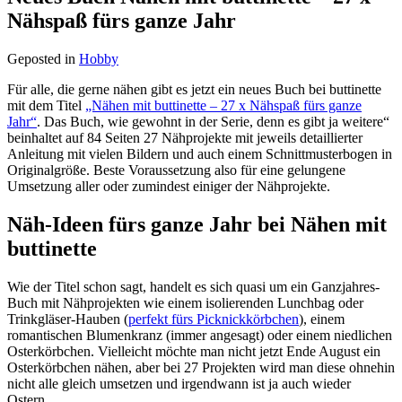
Nähspaß fürs ganze Jahr
Geposted in
Hobby
Für alle, die gerne nähen gibt es jetzt ein neues Buch bei buttinette
mit dem Titel
„Nähen mit buttinette – 27 x Nähspaß fürs ganze
Jahr“
. Das Buch, wie gewohnt in der Serie, denn es gibt ja weitere“
beinhaltet auf 84 Seiten 27 Nähprojekte mit jeweils detaillierter
Anleitung mit vielen Bildern und auch einem Schnittmusterbogen in
Originalgröße. Beste Voraussetzung also für eine gelungene
Umsetzung aller oder zumindest einiger der Nähprojekte.
Näh-Ideen fürs ganze Jahr bei Nähen mit
buttinette
Wie der Titel schon sagt, handelt es sich quasi um ein Ganzjahres-
Buch mit Nähprojekten wie einem isolierenden Lunchbag oder
Trinkgläser-Hauben (
perfekt fürs Picknickkörbchen
), einem
romantischen Blumenkranz (immer angesagt) oder einem niedlichen
Osterkörbchen. Vielleicht möchte man nicht jetzt Ende August ein
Osterkörbchen nähen, aber bei 27 Projekten wird man diese ohnehin
nicht alle gleich umsetzen und irgendwann ist ja auch wieder
Ostern.