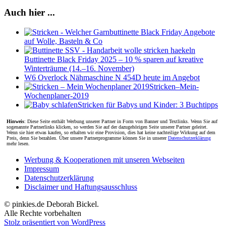
Auch hier ...
buttinette Black Friday Angebote
auf Wolle, Basteln & Co
Buttinette Black Friday 2025 – 10 % sparen auf kreative
Winterträume (14.–16. November)
W6 Overlock Nähmaschine N 454D heute im Angebot
Stricken–Mein-
Wochenplaner-2019
Stricken für Babys und Kinder: 3 Buchtipps
Hinweis
: Diese Seite enthält Werbung unserer Partner in Form von Banner und Textlinks. Wenn Sie auf
sogenannte Partnerlinks klicken, so werden Sie auf der dazugehörigen Seite unserer Partner geleitet.
Wenn sie hier etwas kaufen, so erhalten wir eine Provision, dies hat keine nachteilige Wirkung auf dem
Preis, denn Sie bezahlen. Über unsere Partnerprogramme können Sie in unserer
Datenschutzerklärung
mehr lesen.
Werbung & Kooperationen mit unseren Webseiten
Impressum
Datenschutzerklärung
Disclaimer und Haftungsausschluss
© pinkies.de Deborah Bickel.
Alle Rechte vorbehalten
Stolz präsentiert von WordPress