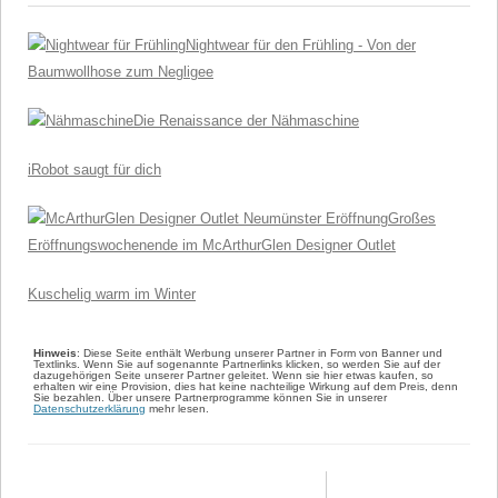
Nightwear für den Frühling - Von der
Baumwollhose zum Negligee
Die Renaissance der Nähmaschine
iRobot saugt für dich
Großes
Eröffnungswochenende im McArthurGlen Designer Outlet
Kuschelig warm im Winter
Hinweis
: Diese Seite enthält Werbung unserer Partner in Form von Banner und
Textlinks. Wenn Sie auf sogenannte Partnerlinks klicken, so werden Sie auf der
dazugehörigen Seite unserer Partner geleitet. Wenn sie hier etwas kaufen, so
erhalten wir eine Provision, dies hat keine nachteilige Wirkung auf dem Preis, denn
Sie bezahlen. Über unsere Partnerprogramme können Sie in unserer
Datenschutzerklärung
mehr lesen.