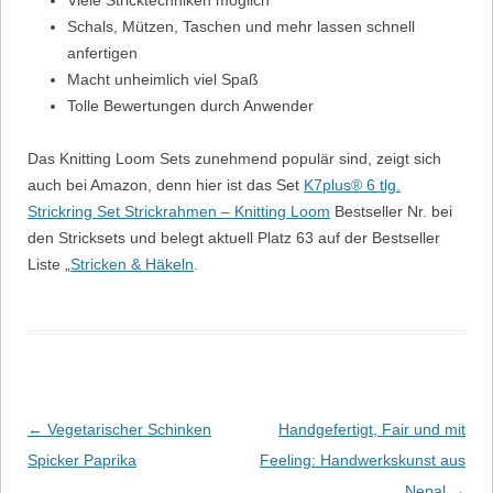
Viele Stricktechniken möglich
Schals, Mützen, Taschen und mehr lassen schnell
anfertigen
Macht unheimlich viel Spaß
Tolle Bewertungen durch Anwender
Das Knitting Loom Sets zunehmend populär sind, zeigt sich
auch bei Amazon, denn hier ist das Set
K7plus® 6 tlg.
Strickring Set Strickrahmen – Knitting Loom
Bestseller Nr. bei
den Stricksets und belegt aktuell Platz 63 auf der Bestseller
Liste „
Stricken & Häkeln
.
Beitrags-Navigation
←
Vegetarischer Schinken
Handgefertigt, Fair und mit
Spicker Paprika
Feeling: Handwerkskunst aus
Nepal
→