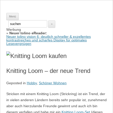
Springe zum Inhalt
Pinkies
Wellness für Frauen
Menü
Werbung
Suche
»
Neuer tolino eReader:
nach:
Neuer tolino vision 6: deutlich schneller & exzellentes
kontrastreiches und scharfes Display für optimales
Lesevergnügen
Knitting Loom – der neue Trend
Geposted in
Hobby
,
Schöner Wohnen
Stricken mit einem Knitting Loom (Strickring) ist ein Trend, der
in vielen anderen Ländern bereits sehr populär ist, zunehmend
aber auch hierzulande Freunde gewinnt und auch ich bin
diesem verfallen und habe mir ein
Knitting Loom-Set
(dieses