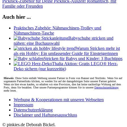
Picknick-Zubehör für Deine Picknick-Auszeit! Romantisch, mit
Familie oder Freunden
Auch hier ...
Praktisches Zubehör: Nähmaschinen-Trolley und
Nähmaschinen-Tasche
Babyschuhe stricken und
nähen: eine Buchauswahl
Warum Stricken mehr ist
als ein Hobby: Ein umfassender Guide für Einsteigerinnen
Stricken für Babys und Kinder: 3 Buchtipps
Thalia Aktion: Gratis LEGO® Herz-
Deko sichern (nur kurzzeitig)
Hinweis
: Diese Seite enthält Werbung unserer Partner in Form von Banner und Textlinks. Wenn Sie auf
sogenannte Partnerlinks klicken, so werden Sie auf der dazugehörigen Seite unserer Partner geleitet.
Wenn sie hier etwas kaufen, so erhalten wir eine Provision, dies hat keine nachteilige Wirkung auf dem
Preis, denn Sie bezahlen. Über unsere Partnerprogramme können Sie in unserer
Datenschutzerklärung
mehr lesen.
Werbung & Kooperationen mit unseren Webseiten
Impressum
Datenschutzerklärung
Disclaimer und Haftungsausschluss
© pinkies.de Deborah Bickel.