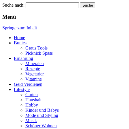
Suche nach:
Wellness für Frauen
Pinkies
Menü
Springe zum Inhalt
Home
Buntes
Gratis Tools
Picknick Spass
Ernährung
Mineralen
Rezepte
Vegetarier
Vitamine
Geld Verdienen
Lifestyle
Garten
Haushalt
Hobby
Kinder und Babys
Mode und Styling
Musik
Schöner Wohnen