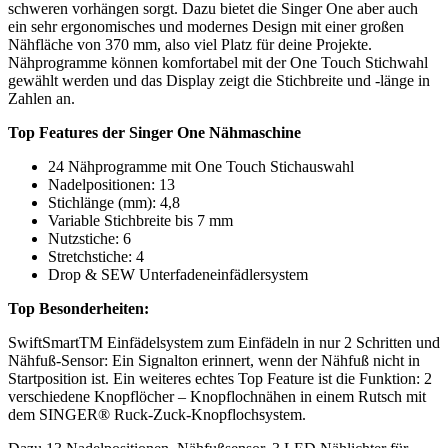
schweren vorhängen sorgt. Dazu bietet die Singer One aber auch
ein sehr ergonomisches und modernes Design mit einer großen
Nähfläche von 370 mm, also viel Platz für deine Projekte.
Nähprogramme können komfortabel mit der One Touch Stichwahl
gewählt werden und das Display zeigt die Stichbreite und -länge in
Zahlen an.
Top Features der Singer One Nähmaschine
24 Nähprogramme mit One Touch Stichauswahl
Nadelpositionen: 13
Stichlänge (mm): 4,8
Variable Stichbreite bis 7 mm
Nutzstiche: 6
Stretchstiche: 4
Drop & SEW Unterfadeneinfädlersystem
Top Besonderheiten:
SwiftSmartTM Einfädelsystem zum Einfädeln in nur 2 Schritten und
Nähfuß-Sensor: Ein Signalton erinnert, wenn der Nähfuß nicht in
Startposition ist. Ein weiteres echtes Top Feature ist die Funktion: 2
verschiedene Knopflöcher – Knopflochnähen in einem Rutsch mit
dem SINGER® Ruck-Zuck-Knopflochsystem.