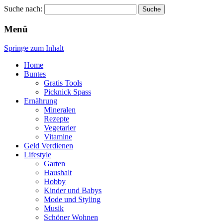
Suche nach:
Wellness für Frauen
Pinkies
Menü
Springe zum Inhalt
Home
Buntes
Gratis Tools
Picknick Spass
Ernährung
Mineralen
Rezepte
Vegetarier
Vitamine
Geld Verdienen
Lifestyle
Garten
Haushalt
Hobby
Kinder und Babys
Mode und Styling
Musik
Schöner Wohnen