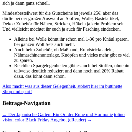
sich ja dann ganz schnell.
Mindestbestellwert für die Gutscheine ist jeweils 25€, aber das
dürfte bei der großen Auswahl an Stoffen, Wolle, Bastelartikel,
Deko / Zubehör für Nähen, Stricken, Häkeln ja kein Problem sein.
Und vielleicht möchtet ihr euch ja auch für Fasching eindecken.
Alleine bei Wolle könnt ihr schon mal 1-3€ pro Knäul sparen,
bei ganzen Woll-Sets auch mehr.
Auch beim Zubehör, ob Maßband, Rundstricknadeln,
Nähmaschinenunterlage, Knöpfen und vieles mehr gibt es viel
zu sparen.
Reichlich Spargelegenheiten gibt es auch bei Stoffen, ohnehin
teilweise deutlich reduziert und dann noch mal 20% Rabatt
dazu, das lohnt dann schon.
Also macht was aus dieser Gelegenheit, stöbert hier im buttinette
Shop und spart!
Beitrags-Navigation
←
Der Japanische Garten: Ein Ort der Ruhe und Harmonie
tolino
vision color Black Friday Angebot (eReader)
→