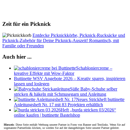
Zeit für ein Picknick
Entdecke Picknickkörbe, Picknick-Rucksäcke und
Picknick-Zubehör für Deine Picknick-Auszeit! Romantisch, mit
Familie oder Freunden
Auch hier ...
Schabloniercreme –
kreative Effekte mit Wow-Faktor
Buttinette WSV Angebote 2026 – Kreativ sparen, inspirieren
lassen und loslegen
Süße Baby-Schuhe selber
stricken & häkeln mit Schmusegarn und Anleitung
Neues Strickheft buttinette
Anleitungsheft Nr. 17 mit 83 Projekten erhältlich
Heft „burda stricken 03/2026“
online kaufen | buttinette Bastelshop
Hinweis
: Diese Seite enthält Werbung unserer Partner in Form von Banner und Textlinks. Wenn Sie auf
sogenannte Partnerlinks klicken, so werden Sie auf der dazugehörigen Seite unserer Partner geleitet.