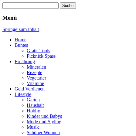
Suche
nach:
Wellness für Frauen
Pinkies
Menü
Springe zum Inhalt
Home
Buntes
Gratis Tools
Picknick Spass
Ernährung
Mineralen
Rezepte
Vegetarier
Vitamine
Geld Verdienen
Lifestyle
Garten
Haushalt
Hobby
Kinder und Babys
Mode und Styling
Musik
Schöner Wohnen