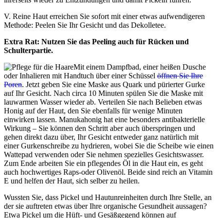
V. Reine Haut erreichen Sie sofort mit einer etwas aufwendigeren
Methode: Peelen Sie Ihr Gesicht und das Dekolletee.
Extra Rat: Nutzen Sie das Peeling auch für Rücken und
Schulterpartie.
Mit einem Dampfbad, einer heißen Dusche
oder Inhalieren mit Handtuch über einer Schüssel
öffnen Sie Ihre
Poren
. Jetzt geben Sie eine Maske aus Quark und pürierter Gurke
auf Ihr Gesicht. Nach circa 10 Minuten spülen Sie die Maske mit
lauwarmen Wasser wieder ab. Verteilen Sie nach Belieben etwas
Honig auf der Haut, den Sie ebenfalls für wenige Minuten
einwirken lassen. Manukahonig hat eine besonders antibakterielle
Wirkung – Sie können den Schritt aber auch überspringen und
gehen direkt dazu über, Ihr Gesicht entweder ganz natürlich mit
einer Gurkenschreibe zu hydrieren, wobei Sie die Scheibe wie einen
Wattepad verwenden oder Sie nehmen spezielles Gesichtswasser.
Zum Ende arbeiten Sie ein pflegendes Öl in die Haut ein, es geht
auch hochwertiges Raps-oder Olivenöl. Beide sind reich an Vitamin
E und helfen der Haut, sich selber zu heilen.
Wussten Sie, dass Pickel und Hautunreinheiten durch Ihre Stelle, an
der sie auftreten etwas über Ihre organische Gesundheit aussagen?
Etwa Pickel um die Hüft- und Gesäßgegend können auf