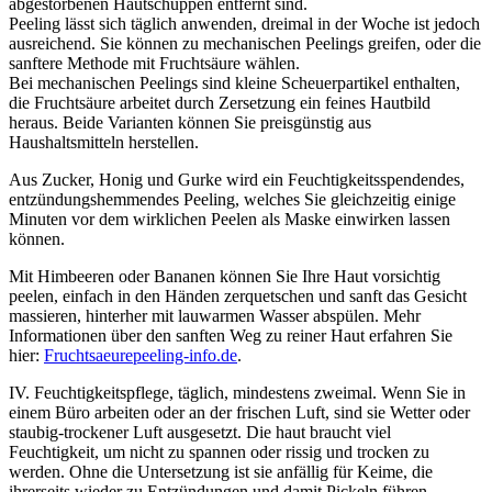
abgestorbenen Hautschuppen entfernt sind.
Peeling lässt sich täglich anwenden, dreimal in der Woche ist jedoch
ausreichend. Sie können zu mechanischen Peelings greifen, oder die
sanftere Methode mit Fruchtsäure wählen.
Bei mechanischen Peelings sind kleine Scheuerpartikel enthalten,
die Fruchtsäure arbeitet durch Zersetzung ein feines Hautbild
heraus. Beide Varianten können Sie preisgünstig aus
Haushaltsmitteln herstellen.
Aus Zucker, Honig und Gurke wird ein Feuchtigkeitsspendendes,
entzündungshemmendes Peeling, welches Sie gleichzeitig einige
Minuten vor dem wirklichen Peelen als Maske einwirken lassen
können.
Mit Himbeeren oder Bananen können Sie Ihre Haut vorsichtig
peelen, einfach in den Händen zerquetschen und sanft das Gesicht
massieren, hinterher mit lauwarmen Wasser abspülen. Mehr
Informationen über den sanften Weg zu reiner Haut erfahren Sie
hier:
Fruchtsaeurepeeling-info.de
.
IV. Feuchtigkeitspflege, täglich, mindestens zweimal. Wenn Sie in
einem Büro arbeiten oder an der frischen Luft, sind sie Wetter oder
staubig-trockener Luft ausgesetzt. Die haut braucht viel
Feuchtigkeit, um nicht zu spannen oder rissig und trocken zu
werden. Ohne die Untersetzung ist sie anfällig für Keime, die
ihrerseits wieder zu Entzündungen und damit Pickeln führen.