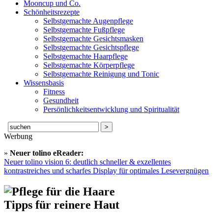
Mooncup und Co.
Schönheitsrezepte
Selbstgemachte Augenpflege
Selbstgemachte Fußpflege
Selbstgemachte Gesichtsmasken
Selbstgemachte Gesichtspflege
Selbstgemachte Haarpflege
Selbstgemachte Körperpflege
Selbstgemachte Reinigung und Tonic
Wissensbasis
Fitness
Gesundheit
Persönlichkeitsentwicklung und Spiritualität
Suche
nach:
Werbung
»
Neuer tolino eReader:
Neuer tolino vision 6: deutlich schneller & exzellentes
kontrastreiches und scharfes Display für optimales Lesevergnügen
Tipps für reinere Haut