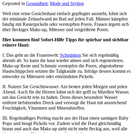
Geposted in
Gesundheit
,
Mode und Styling
Weil eine reine Gesichtshaut einfach gepflegter aussieht, lohnt sich
der minimale Zeitaufwand im Bad auf jeden Fall. Männer kämpfen
häufig mit Rasierpickeln oder verstopften Poren. Frauen ärgern sich
über fleckiges Make-up, Mitesser und vergrößerte Poren.
Hier kommen fünf Sofort-Hilfe Tipps für spürbar und sichtbar
reinere Haut:
I. Das geht an die Frauenwelt:
Schminken
Sie sich regelmäßig
abends ab. So kann die haut wieder atmen und sich regenerieren.
Make-up Reste und Schmutz verstopfen die Poren, abgestorbene
Hautschüppchen setzten die Talgkanäle zu. Infolge dessen kommt es
entweder zu Mitessern oder entzündeten Pickeln.
II. Nutzen Sie Gesichtswasser. Am besten jeden Morgen und jeden
Abend. Auch für die Herren lohnt sich der griff zu Mizellen Wasser,
um das Gesicht rein zu halten. Denn dieses besondere Wasser
entfernt tiefsitzenden Dreck und versorgt die Haut mit ausreichend
Feuchtigkeit, Vitaminen und Mineralstoffen.
III. Regelmäßiges Peeling macht aus der Haut einen samtigen Baby
Popo und beugt Pickeln vor. Zudem wird die Haut gleichmäßig
braun und auch das Make-up sieht nicht mehr fleckig aus, weil alle