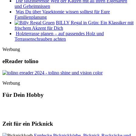
Die faszinierende Welt der Katzen mit all ihren Eigenarten
und Geheimnissen
Was Du über Vasektomie wissen solltest für Eure
Familienplanung
BILLY Regal in Grün: Ein Klassiker mit
frischem Akzent für Dich
Holzterrasse planen – auf passendes Holz und
Terrassenschrauben achten
Werbung
eReader tolino
Werbung
Für Dein Hobby
Zeit für ein Picknick
Entdecke Picknickkörbe, Picknick-Rucksäcke und