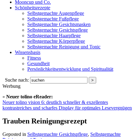
Mooncup und Co.
Schönheitsrezepte
Selbstgemachte Augenpflege
Selbstgemachte Fußpflege
Selbstgemachte Gesichtsmasken
Selbstgemachte Gesichtspflege
Selbstgemachte Haarpflege
Selbstgemachte Körperpflege
Selbstgemachte Reinigung und Tonic
Wissensbasis
Fitness
Gesundheit
Persönlichkeitsentwicklung und Spiritualität
Suche nach:
Werbung
»
Neuer tolino eReader:
Neuer tolino vision 6: deutlich schneller & exzellentes
kontrastreiches und scharfes Display für optimales Lesevergnügen
Trauben Reinigungsrezept
Geposted in
Selbstgemachte Gesichtspflege
,
Selbstgemachte