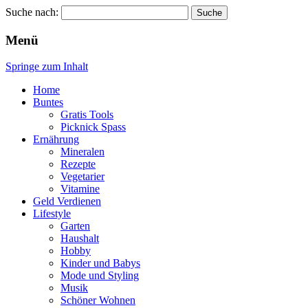
Suche nach:
Wellness für Frauen
Pinkies
Menü
Springe zum Inhalt
Home
Buntes
Gratis Tools
Picknick Spass
Ernährung
Mineralen
Rezepte
Vegetarier
Vitamine
Geld Verdienen
Lifestyle
Garten
Haushalt
Hobby
Kinder und Babys
Mode und Styling
Musik
Schöner Wohnen