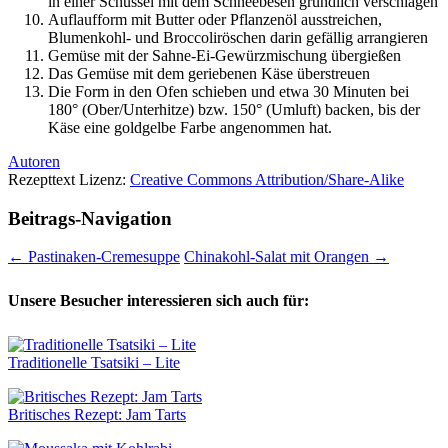
in einer Schüssel mit dem Schneebesen gründlich verschlagen
Auflaufform mit Butter oder Pflanzenöl ausstreichen,
Blumenkohl- und Broccoliröschen darin gefällig arrangieren
Gemüse mit der Sahne-Ei-Gewürzmischung übergießen
Das Gemüse mit dem geriebenen Käse überstreuen
Die Form in den Ofen schieben und etwa 30 Minuten bei
180° (Ober/Unterhitze) bzw. 150° (Umluft) backen, bis der
Käse eine goldgelbe Farbe angenommen hat.
Autoren
Rezepttext Lizenz:
Creative Commons Attribution/Share-Alike
Beitrags-Navigation
←
Pastinaken-Cremesuppe
Chinakohl-Salat mit Orangen
→
Unsere Besucher interessieren sich auch für:
Traditionelle Tsatsiki – Lite
Britisches Rezept: Jam Tarts