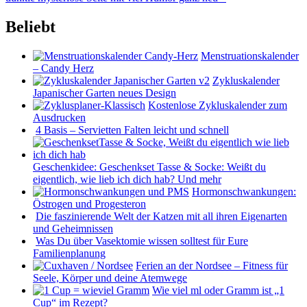
Beliebt
Menstruationskalender
– Candy Herz
Zykluskalender
Japanischer Garten neues Design
Kostenlose Zykluskalender zum
Ausdrucken
4 Basis – Servietten Falten leicht und schnell
Geschenkidee: Geschenkset Tasse & Socke: Weißt du
eigentlich, wie lieb ich dich hab? Und mehr
Hormonschwankungen:
Östrogen und Progesteron
Die faszinierende Welt der Katzen mit all ihren Eigenarten
und Geheimnissen
Was Du über Vasektomie wissen solltest für Eure
Familienplanung
Ferien an der Nordsee – Fitness für
Seele, Körper und deine Atemwege
Wie viel ml oder Gramm ist „1
Cup“ im Rezept?