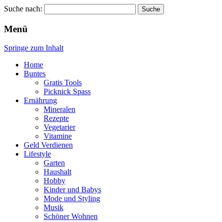
Suche nach:
Wellness für Frauen
Pinkies
Menü
Springe zum Inhalt
Home
Buntes
Gratis Tools
Picknick Spass
Ernährung
Mineralen
Rezepte
Vegetarier
Vitamine
Geld Verdienen
Lifestyle
Garten
Haushalt
Hobby
Kinder und Babys
Mode und Styling
Musik
Schöner Wohnen