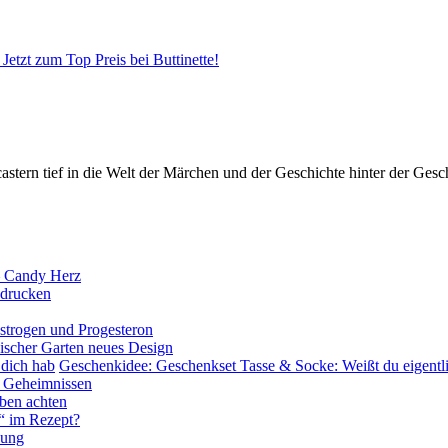
Jetzt zum Top Preis bei Buttinette!
ern tief in die Welt der Märchen und der Geschichte hinter der Gesch
– Candy Herz
sdrucken
rogen und Progesteron
ischer Garten neues Design
Geschenkidee: Geschenkset Tasse & Socke: Weißt du eigentli
nd Geheimnissen
uben achten
“ im Rezept?
nung