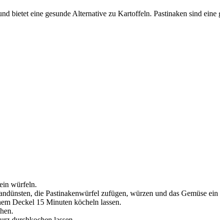
nd bietet eine gesunde Alternative zu Kartoffeln. Pastinaken sind eine
ein würfeln.
er andünsten, die Pastinakenwürfel zufügen, würzen und das Gemüse ein
enem Deckel 15 Minuten köcheln lassen.
chen.
urz durchkochen lassen.