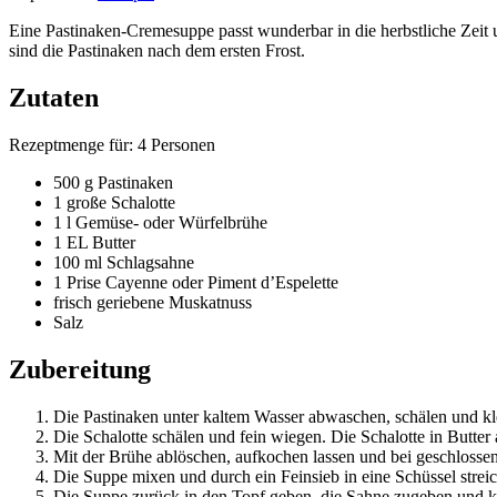
Eine Pastinaken-Cremesuppe passt wunderbar in die herbstliche Zeit u
sind die Pastinaken nach dem ersten Frost.
Zutaten
Rezeptmenge für: 4 Personen
500 g Pastinaken
1 große Schalotte
1 l Gemüse- oder Würfelbrühe
1 EL Butter
100 ml Schlagsahne
1 Prise Cayenne oder Piment d’Espelette
frisch geriebene Muskatnuss
Salz
Zubereitung
Die Pastinaken unter kaltem Wasser abwaschen, schälen und kl
Die Schalotte schälen und fein wiegen. Die Schalotte in Butt
Mit der Brühe ablöschen, aufkochen lassen und bei geschloss
Die Suppe mixen und durch ein Feinsieb in eine Schüssel strei
Die Suppe zurück in den Topf geben, die Sahne zugeben und k