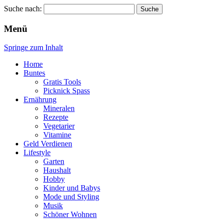
Suche nach:
Wellness für Frauen
Pinkies
Menü
Springe zum Inhalt
Home
Buntes
Gratis Tools
Picknick Spass
Ernährung
Mineralen
Rezepte
Vegetarier
Vitamine
Geld Verdienen
Lifestyle
Garten
Haushalt
Hobby
Kinder und Babys
Mode und Styling
Musik
Schöner Wohnen