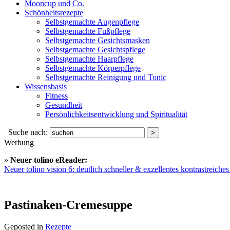
Mooncup und Co.
Schönheitsrezepte
Selbstgemachte Augenpflege
Selbstgemachte Fußpflege
Selbstgemachte Gesichtsmasken
Selbstgemachte Gesichtspflege
Selbstgemachte Haarpflege
Selbstgemachte Körperpflege
Selbstgemachte Reinigung und Tonic
Wissensbasis
Fitness
Gesundheit
Persönlichkeitsentwicklung und Spiritualität
Suche nach:
Werbung
»
Neuer tolino eReader:
Neuer tolino vision 6: deutlich schneller & exzellentes kontrastreich
Pastinaken-Cremesuppe
Geposted in
Rezepte