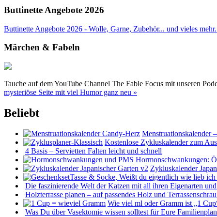
Buttinette Angebote 2026
Buttinette Angebote 2026 - Wolle, Garne, Zubehör... und vieles mehr. 
Märchen & Fabeln
Tauche auf dem YouTube Channel The Fable Focus mit unseren Podcast
mysteriöse Seite mit viel Humor ganz neu »
Beliebt
Menstruationskalender 
Kostenlose Zykluskalender zum Au
4 Basis – Servietten Falten leicht und schnell
Hormonschwankungen: Öst
Zykluskalender Japan
Die faszinierende Welt der Katzen mit all ihren Eigenarten u
Holzterrasse planen – auf passendes Holz und Terrassenschra
Wie viel ml oder Gramm ist „1 Cup
Was Du über Vasektomie wissen solltest für Eure Familienpla