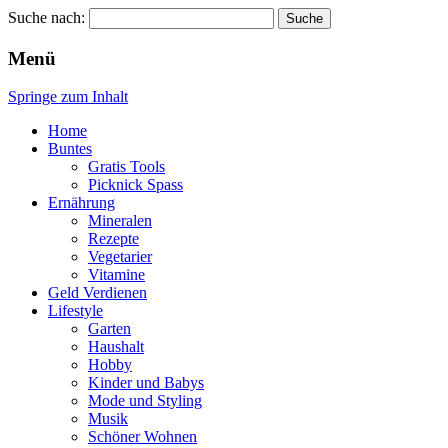
Suche nach:
Wellness für Frauen
Pinkies
Menü
Springe zum Inhalt
Home
Buntes
Gratis Tools
Picknick Spass
Ernährung
Mineralen
Rezepte
Vegetarier
Vitamine
Geld Verdienen
Lifestyle
Garten
Haushalt
Hobby
Kinder und Babys
Mode und Styling
Musik
Schöner Wohnen