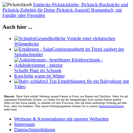
Entdecke Picknickkörbe, Picknick-Rucksäcke und
Picknick-Zubehör für Deine Picknick-Auszeit! Romantisch, mit
Familie oder Freunden
Auch hier ...
Gesundheitliche Vorteile einer elektrischen
Wärmedecke
Gemüsespaghetti im Trend zaubert der
Spiralschneider
Schaffe Platz im Schrank
Kuschelig warm im Winter
3 Top Empfehlungen für ein Babyphone mit
Video
Hinweis
: Diese Seite enthält Werbung unserer Partner in Form von Banner und Textlinks. Wenn Sie auf
sogenannte Partnerlinks klicken, so werden Sie auf der dazugehörigen Seite unserer Partner geleitet.
Wenn sie hier etwas kaufen, so erhalten wir eine Provision, dies hat keine nachteilige Wirkung auf dem
Preis, denn Sie bezahlen. Über unsere Partnerprogramme können Sie in unserer
Datenschutzerklärung
mehr lesen.
Werbung & Kooperationen mit unseren Webseiten
Impressum
Datenschutzerklärung