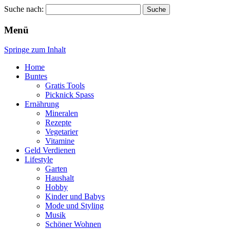
Suche nach:
Wellness für Frauen
Pinkies
Menü
Springe zum Inhalt
Home
Buntes
Gratis Tools
Picknick Spass
Ernährung
Mineralen
Rezepte
Vegetarier
Vitamine
Geld Verdienen
Lifestyle
Garten
Haushalt
Hobby
Kinder und Babys
Mode und Styling
Musik
Schöner Wohnen