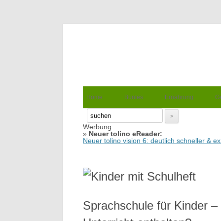
Wellness für Frauen
Pinkies
Suche
nach:
Springe zum Inhalt
Home
Buntes
Ernährung
G
Werbung
Suche
»
Neuer tolino eReader:
nach:
Neuer tolino vision 6: deutlich schneller & 
Sprachschule für Kinder –