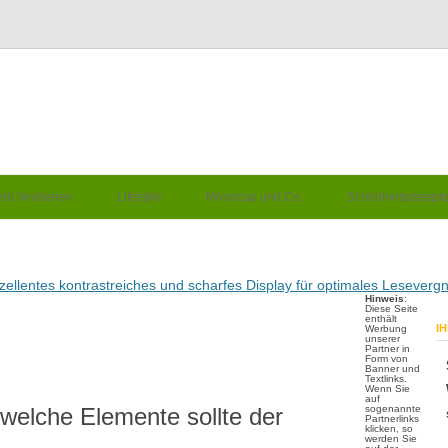
eld Verdienen
Lifestyle
Mooncup und Co.
Schönheitsrezept
exzellentes kontrastreiches und scharfes Display für optimales Lesever
Hinweis
:
Diese Seite
enthält
I
Werbung
unserer
Partner in
Form von
Banner und
Textlinks.
Wenn Sie
auf
 welche Elemente sollte der
sogenannte
Partnerlinks
klicken, so
werden Sie