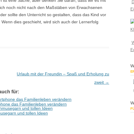
in ist eine Sache, aber denken Sie daran, dass wir es mit
D
 sich noch nicht nach den Maßstäben von Erwachsenen
E
er sollte den Unterricht so gestalten, dass das Kind vor
lt. Wenn dies geschieht, wird sich auch der Lernerfolg
Kl
W
E
W
E
Urlaub mit der Freundin – Spaß und Erholung zu
zweit
→
auch für:
W
rtphone das Familienleben verändern
F
usegarn und tollen Ideen