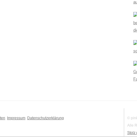
a
be
di
s
Gr
Fa
ten
Impressum
Datenschutzerklärung
© pin
Alle 
Stolz