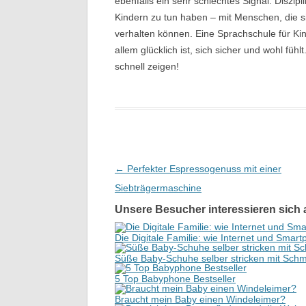
ebenfalls ein sehr schlechtes Signal. Diszipl
Kindern zu tun haben – mit Menschen, die
verhalten können. Eine Sprachschule für Kind
allem glücklich ist, sich sicher und wohl füh
schnell zeigen!
Beitrags-Navigation
←
Perfekter Espressogenuss mit einer
Siebträgermaschine
Unsere Besucher interessieren sich 
Die Digitale Familie: wie Internet und Sma
Süße Baby-Schuhe selber stricken mit Schm
5 Top Babyphone Bestseller
Braucht mein Baby einen Windeleimer?