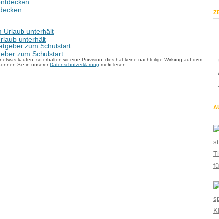
tdecken
ZE
rlaub unterhält
geber zum Schulstart
 etwas kaufen, so erhalten wir eine Provision, dies hat keine nachteilige Wirkung auf dem
können Sie in unserer
Datenschutzerklärung
mehr lesen.
AU
Th
fü
KI