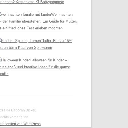
ussehen? Kostenlose KI-Babyprognose
Weihnachten
i der Familie überstehen: Ein Guide für Mütter,
e ein friedliches Fest erleben möchten
Thalia: Bis zu 15%
paren beim Kauf von Spielwaren
Halloween für Kinder –
uselspaß und kreative Ideen für die ganze
milie
kies.de Deborah Bickel.
Rechte vorbehalten
 präsentiert von WordPress