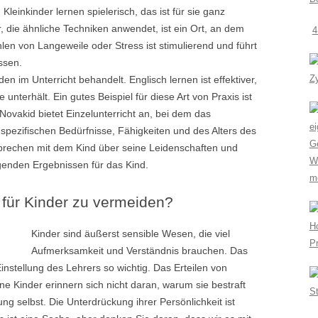
leinkinder lernen spielerisch, das ist für sie ganz
r, die ähnliche Techniken anwendet, ist ein Ort, an dem
4
hlen von Langeweile oder Stress ist stimulierend und führt
ssen.
Z
 im Unterricht behandelt. Englisch lernen ist effektiver,
nterhält. Ein gutes Beispiel für diese Art von Praxis ist
Novakid bietet Einzelunterricht an, bei dem das
pezifischen Bedürfnisse, Fähigkeiten und des Alters des
G
e sprechen mit dem Kind über seine Leidenschaften und
We
genden Ergebnissen für das Kind.
m
t für Kinder zu vermeiden?
H
Kinder sind äußerst sensible Wesen, die viel
P
Aufmerksamkeit und Verständnis brauchen. Das
Einstellung des Lehrers so wichtig. Das Erteilen von
ine Kinder erinnern sich nicht daran, warum sie bestraft
St
ung selbst. Die Unterdrückung ihrer Persönlichkeit ist