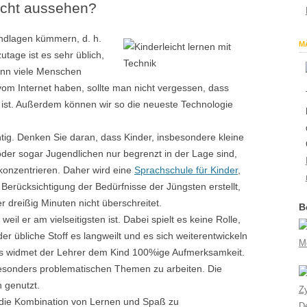
richt aussehen?
ndlagen kümmern, d. h.
M
tage ist es sehr üblich,
enn viele Menschen
om Internet haben, sollte man nicht vergessen, dass
 ist. Außerdem können wir so die neueste Technologie
htig. Denken Sie daran, dass Kinder, insbesondere kleine
der sogar Jugendlichen nur begrenzt in der Lage sind,
konzentrieren. Daher wird eine
Sprachschule für Kinder
,
Berücksichtigung der Bedürfnisse der Jüngsten erstellt,
r dreißig Minuten nicht überschreitet.
B
weil er am vielseitigsten ist. Dabei spielt es keine Rolle,
er übliche Stoff es langweilt und es sich weiterentwickeln
M
ts widmet der Lehrer dem Kind 100%ige Aufmerksamkeit.
 besonders problematischen Themen zu arbeiten. Die
h genutzt.
Z
die Kombination von Lernen und Spaß zu
D