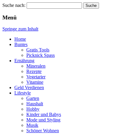
Suche nach:
Wellness für Frauen
Pinkies
Menü
Springe zum Inhalt
Home
Buntes
Gratis Tools
Picknick Spass
Ernährung
Mineralen
Rezepte
Vegetarier
Vitamine
Geld Verdienen
Lifestyle
Garten
Haushalt
Hobby
Kinder und Babys
Mode und Styling
Musik
Schöner Wohnen