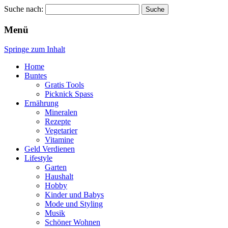
Suche nach:
Wellness für Frauen
Pinkies
Menü
Springe zum Inhalt
Home
Buntes
Gratis Tools
Picknick Spass
Ernährung
Mineralen
Rezepte
Vegetarier
Vitamine
Geld Verdienen
Lifestyle
Garten
Haushalt
Hobby
Kinder und Babys
Mode und Styling
Musik
Schöner Wohnen