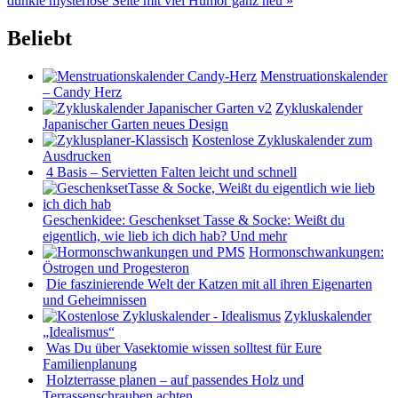
dunkle mysteriöse Seite mit viel Humor ganz neu »
Beliebt
Menstruationskalender
– Candy Herz
Zykluskalender
Japanischer Garten neues Design
Kostenlose Zykluskalender zum
Ausdrucken
4 Basis – Servietten Falten leicht und schnell
Geschenkidee: Geschenkset Tasse & Socke: Weißt du
eigentlich, wie lieb ich dich hab? Und mehr
Hormonschwankungen:
Östrogen und Progesteron
Die faszinierende Welt der Katzen mit all ihren Eigenarten
und Geheimnissen
Zykluskalender
„Idealismus“
Was Du über Vasektomie wissen solltest für Eure
Familienplanung
Holzterrasse planen – auf passendes Holz und
Terrassenschrauben achten