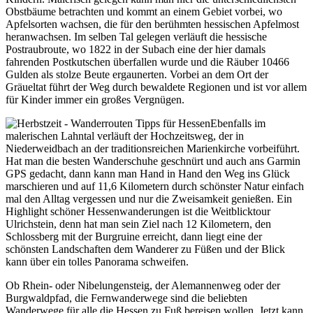
Obstbäume betrachten und kommt an einem Gebiet vorbei, wo
Apfelsorten wachsen, die für den berühmten hessischen Apfelmost
heranwachsen. Im selben Tal gelegen verläuft die hessische
Postraubroute, wo 1822 in der Subach eine der hier damals
fahrenden Postkutschen überfallen wurde und die Räuber 10466
Gulden als stolze Beute ergaunerten. Vorbei an dem Ort der
Gräueltat führt der Weg durch bewaldete Regionen und ist vor allem
für Kinder immer ein großes Vergnügen.
Ebenfalls im
malerischen Lahntal verläuft der Hochzeitsweg, der in
Niederweidbach an der traditionsreichen Marienkirche vorbeiführt.
Hat man die besten Wanderschuhe geschnürt und auch ans Garmin
GPS gedacht, dann kann man Hand in Hand den Weg ins Glück
marschieren und auf 11,6 Kilometern durch schönster Natur einfach
mal den Alltag vergessen und nur die Zweisamkeit genießen. Ein
Highlight schöner Hessenwanderungen ist die Weitblicktour
Ulrichstein, denn hat man sein Ziel nach 12 Kilometern, den
Schlossberg mit der Burgruine erreicht, dann liegt eine der
schönsten Landschaften dem Wanderer zu Füßen und der Blick
kann über ein tolles Panorama schweifen.
Ob Rhein- oder Nibelungensteig, der Alemannenweg oder der
Burgwaldpfad, die Fernwanderwege sind die beliebten
Wanderwege für alle die Hessen zu Fuß bereisen wollen. Jetzt kann