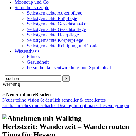
Mooncup und Co.
Schönheitsrezepte
Selbstgemachte Augenpflege
Selbstgemachte Fußpflege
Selbstgemachte Gesichtsmasken
Selbstgemachte Gesichtspflege
Selbstgemachte Haarpflege
Selbstgemachte Körperpflege
Selbstgemachte Reinigung und Tonic
Wissensbasis
Fitness
Gesundheit
Persönlichkeitsentwicklung und Spiritualität
Suche
nach:
Werbung
»
Neuer tolino eReader:
Neuer tolino vision 6: deutlich schneller & exzellentes
kontrastreiches und scharfes Display für optimales Lesevergnügen
Herbstzeit: Wanderzeit – Wanderrouten
Tipps für Hessen