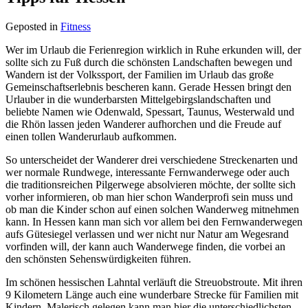
Geposted in
Fitness
Wer im Urlaub die Ferienregion wirklich in Ruhe erkunden will, der
sollte sich zu Fuß durch die schönsten Landschaften bewegen und
Wandern ist der Volkssport, der Familien im Urlaub das große
Gemeinschaftserlebnis bescheren kann. Gerade Hessen bringt den
Urlauber in die wunderbarsten Mittelgebirgslandschaften und
beliebte Namen wie Odenwald, Spessart, Taunus, Westerwald und
die Rhön lassen jeden Wanderer aufhorchen und die Freude auf
einen tollen Wanderurlaub aufkommen.
So unterscheidet der Wanderer drei verschiedene Streckenarten und
wer normale Rundwege, interessante Fernwanderwege oder auch
die traditionsreichen Pilgerwege absolvieren möchte, der sollte sich
vorher informieren, ob man hier schon Wanderprofi sein muss und
ob man die Kinder schon auf einen solchen Wanderweg mitnehmen
kann. In Hessen kann man sich vor allem bei den Fernwanderwegen
aufs Gütesiegel verlassen und wer nicht nur Natur am Wegesrand
vorfinden will, der kann auch Wanderwege finden, die vorbei an
den schönsten Sehenswürdigkeiten führen.
Im schönen hessischen Lahntal verläuft die Streuobstroute. Mit ihren
9 Kilometern Länge auch eine wunderbare Strecke für Familien mit
Kindern. Malerisch gelegen kann man hier die unterschiedlichsten