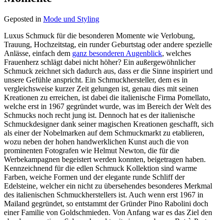
Geposted in
Mode und Styling
Luxus Schmuck für die besonderen Momente wie Verlobung,
Trauung, Hochzeitstag, ein runder Geburtstag oder andere spezielle
Anlässe, einfach dem
ganz besonderen Augenblick
, welches
Frauenherz schlägt dabei nicht höher? Ein außergewöhnlicher
Schmuck zeichnet sich dadurch aus, dass er die Sinne inspiriert und
unsere Gefühle anspricht. Ein Schmuckhersteller, dem es in
vergleichsweise kurzer Zeit gelungen ist, genau dies mit seinen
Kreationen zu erreichen, ist dabei die italienische Firma Pomellato,
welche erst in 1967 gegründet wurde, was im Bereich der Welt des
Schmucks noch recht jung ist. Dennoch hat es der italienische
Schmuckdesigner dank seiner magischen Kreationen geschafft, sich
als einer der Nobelmarken auf dem Schmuckmarkt zu etablieren,
wozu neben der hohen handwerklichen Kunst auch die von
prominenten Fotografen wie Helmut Newton, die für die
Werbekampagnen begeistert werden konnten, beigetragen haben.
Kennzeichnend für die edlen Schmuck Kollektion sind warme
Farben, weiche Formen und der elegante runde Schliff der
Edelsteine, welcher ein nicht zu übersehendes besonderes Merkmal
des italienischen Schmuckherstellers ist. Auch wenn erst 1967 in
Mailand gegründet, so entstammt der Gründer Pino Rabolini doch
einer Familie von Goldschmieden. Von Anfang war es das Ziel den