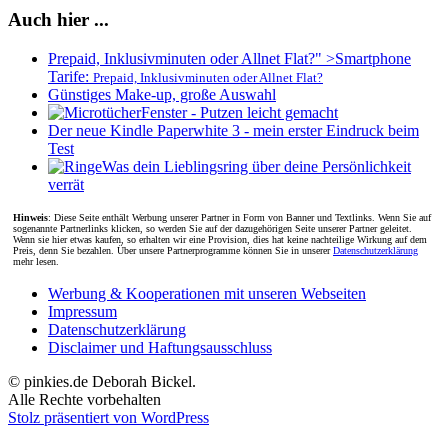
Auch hier ...
Prepaid, Inklusivminuten oder Allnet Flat?" >
Smartphone
Tarife:
Prepaid, Inklusivminuten oder Allnet Flat?
Günstiges Make-up, große Auswahl
Fenster - Putzen leicht gemacht
Der neue Kindle Paperwhite 3 - mein erster Eindruck beim
Test
Was dein Lieblingsring über deine Persönlichkeit
verrät
Hinweis
: Diese Seite enthält Werbung unserer Partner in Form von Banner und Textlinks. Wenn Sie auf
sogenannte Partnerlinks klicken, so werden Sie auf der dazugehörigen Seite unserer Partner geleitet.
Wenn sie hier etwas kaufen, so erhalten wir eine Provision, dies hat keine nachteilige Wirkung auf dem
Preis, denn Sie bezahlen. Über unsere Partnerprogramme können Sie in unserer
Datenschutzerklärung
mehr lesen.
Werbung & Kooperationen mit unseren Webseiten
Impressum
Datenschutzerklärung
Disclaimer und Haftungsausschluss
© pinkies.de Deborah Bickel.
Alle Rechte vorbehalten
Stolz präsentiert von WordPress