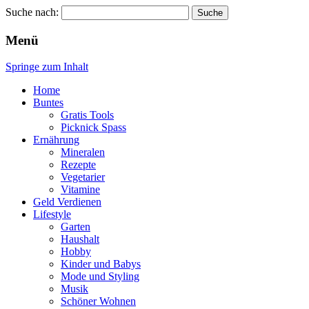
Suche nach:
Wellness für Frauen
Pinkies
Menü
Springe zum Inhalt
Home
Buntes
Gratis Tools
Picknick Spass
Ernährung
Mineralen
Rezepte
Vegetarier
Vitamine
Geld Verdienen
Lifestyle
Garten
Haushalt
Hobby
Kinder und Babys
Mode und Styling
Musik
Schöner Wohnen