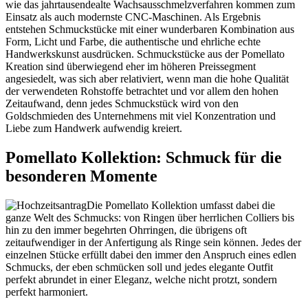
wie das jahrtausendealte Wachsausschmelzverfahren kommen zum
Einsatz als auch modernste CNC-Maschinen. Als Ergebnis
entstehen Schmuckstücke mit einer wunderbaren Kombination aus
Form, Licht und Farbe, die authentische und ehrliche echte
Handwerkskunst ausdrücken. Schmuckstücke aus der Pomellato
Kreation sind überwiegend eher im höheren Preissegment
angesiedelt, was sich aber relativiert, wenn man die hohe Qualität
der verwendeten Rohstoffe betrachtet und vor allem den hohen
Zeitaufwand, denn jedes Schmuckstück wird von den
Goldschmieden des Unternehmens mit viel Konzentration und
Liebe zum Handwerk aufwendig kreiert.
Pomellato Kollektion: Schmuck für die
besonderen Momente
Die Pomellato Kollektion umfasst dabei die
ganze Welt des Schmucks: von Ringen über herrlichen Colliers bis
hin zu den immer begehrten Ohrringen, die übrigens oft
zeitaufwendiger in der Anfertigung als Ringe sein können. Jedes der
einzelnen Stücke erfüllt dabei den immer den Anspruch eines edlen
Schmucks, der eben schmücken soll und jedes elegante Outfit
perfekt abrundet in einer Eleganz, welche nicht protzt, sondern
perfekt harmoniert.