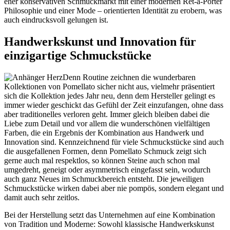
eher konservativen Schmuckmarkt mit einer modernen Ret-à-Porter
Philosophie und einer Mode – orientierten Identität zu erobern, was
auch eindrucksvoll gelungen ist.
Handwerkskunst und Innovation für
einzigartige Schmuckstücke
Denn Routine zeichnen die wunderbaren
Kollektionen von Pomellato sicher nicht aus, vielmehr präsentiert
sich die Kollektion jedes Jahr neu, denn dem Hersteller gelingt es
immer wieder geschickt das Gefühl der Zeit einzufangen, ohne dass
aber traditionelles verloren geht. Immer gleich bleiben dabei die
Liebe zum Detail und vor allem die wunderschönen vielfältigen
Farben, die ein Ergebnis der Kombination aus Handwerk und
Innovation sind. Kennzeichnend für viele Schmuckstücke sind auch
die ausgefallenen Formen, denn Pomellato Schmuck zeigt sich
gerne auch mal respektlos, so können Steine auch schon mal
umgedreht, geneigt oder asymmetrisch eingefasst sein, wodurch
auch ganz Neues im Schmuckbereich entsteht. Die jeweiligen
Schmuckstücke wirken dabei aber nie pompös, sondern elegant und
damit auch sehr zeitlos.
Bei der Herstellung setzt das Unternehmen auf eine Kombination
von Tradition und Moderne: Sowohl klassische Handwerkskunst