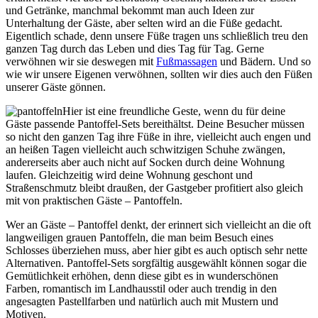
und Getränke, manchmal bekommt man auch Ideen zur
Unterhaltung der Gäste, aber selten wird an die Füße gedacht.
Eigentlich schade, denn unsere Füße tragen uns schließlich treu den
ganzen Tag durch das Leben und dies Tag für Tag. Gerne
verwöhnen wir sie deswegen mit
Fußmassagen
und Bädern. Und so
wie wir unsere Eigenen verwöhnen, sollten wir dies auch den Füßen
unserer Gäste gönnen.
Hier ist eine freundliche Geste, wenn du für deine
Gäste passende Pantoffel-Sets bereithältst. Deine Besucher müssen
so nicht den ganzen Tag ihre Füße in ihre, vielleicht auch engen und
an heißen Tagen vielleicht auch schwitzigen Schuhe zwängen,
andererseits aber auch nicht auf Socken durch deine Wohnung
laufen. Gleichzeitig wird deine Wohnung geschont und
Straßenschmutz bleibt draußen, der Gastgeber profitiert also gleich
mit von praktischen Gäste – Pantoffeln.
Wer an Gäste – Pantoffel denkt, der erinnert sich vielleicht an die oft
langweiligen grauen Pantoffeln, die man beim Besuch eines
Schlosses überziehen muss, aber hier gibt es auch optisch sehr nette
Alternativen. Pantoffel-Sets sorgfältig ausgewählt können sogar die
Gemütlichkeit erhöhen, denn diese gibt es in wunderschönen
Farben, romantisch im Landhausstil oder auch trendig in den
angesagten Pastellfarben und natürlich auch mit Mustern und
Motiven.