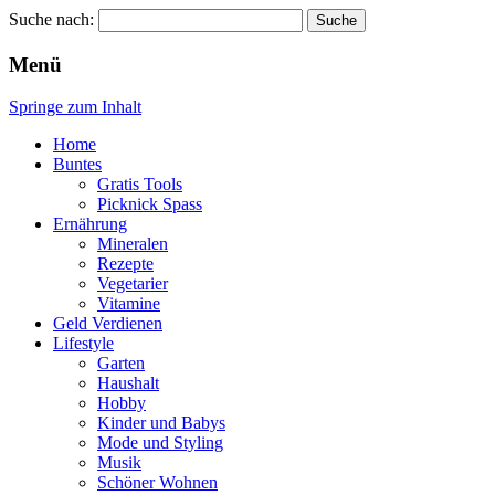
Suche nach:
Wellness für Frauen
Pinkies
Menü
Springe zum Inhalt
Home
Buntes
Gratis Tools
Picknick Spass
Ernährung
Mineralen
Rezepte
Vegetarier
Vitamine
Geld Verdienen
Lifestyle
Garten
Haushalt
Hobby
Kinder und Babys
Mode und Styling
Musik
Schöner Wohnen