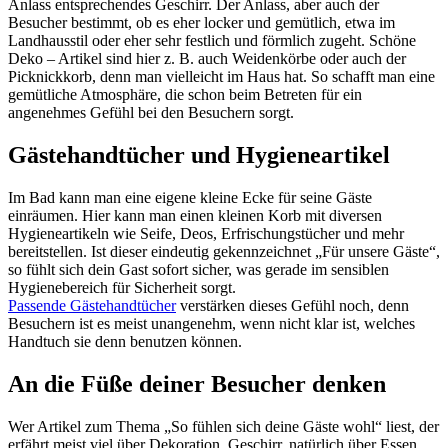
Anlass entsprechendes Geschirr. Der Anlass, aber auch der
Besucher bestimmt, ob es eher locker und gemütlich, etwa im
Landhausstil oder eher sehr festlich und förmlich zugeht. Schöne
Deko – Artikel sind hier z. B. auch Weidenkörbe oder auch der
Picknickkorb, denn man vielleicht im Haus hat. So schafft man eine
gemütliche Atmosphäre, die schon beim Betreten für ein
angenehmes Gefühl bei den Besuchern sorgt.
Gästehandtücher und Hygieneartikel
Im Bad kann man eine eigene kleine Ecke für seine Gäste
einräumen. Hier kann man einen kleinen Korb mit diversen
Hygieneartikeln wie Seife, Deos, Erfrischungstücher und mehr
bereitstellen. Ist dieser eindeutig gekennzeichnet „Für unsere Gäste“,
so fühlt sich dein Gast sofort sicher, was gerade im sensiblen
Hygienebereich für Sicherheit sorgt.
Passende Gästehandtücher
verstärken dieses Gefühl noch, denn
Besuchern ist es meist unangenehm, wenn nicht klar ist, welches
Handtuch sie denn benutzen können.
An die Füße deiner Besucher denken
Wer Artikel zum Thema „So fühlen sich deine Gäste wohl“ liest, der
erfährt meist viel über Dekoration, Geschirr, natürlich über Essen