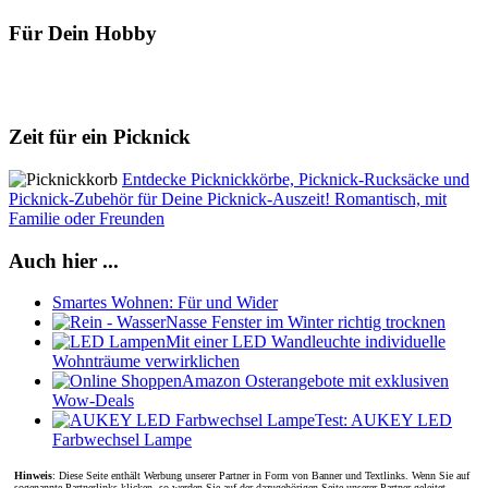
Für Dein Hobby
Zeit für ein Picknick
Entdecke Picknickkörbe, Picknick-Rucksäcke und
Picknick-Zubehör für Deine Picknick-Auszeit! Romantisch, mit
Familie oder Freunden
Auch hier ...
Smartes Wohnen: Für und Wider
Nasse Fenster im Winter richtig trocknen
Mit einer LED Wandleuchte individuelle
Wohnträume verwirklichen
Amazon Osterangebote mit exklusiven
Wow-Deals
Test: AUKEY LED
Farbwechsel Lampe
Hinweis
: Diese Seite enthält Werbung unserer Partner in Form von Banner und Textlinks. Wenn Sie auf
sogenannte Partnerlinks klicken, so werden Sie auf der dazugehörigen Seite unserer Partner geleitet.