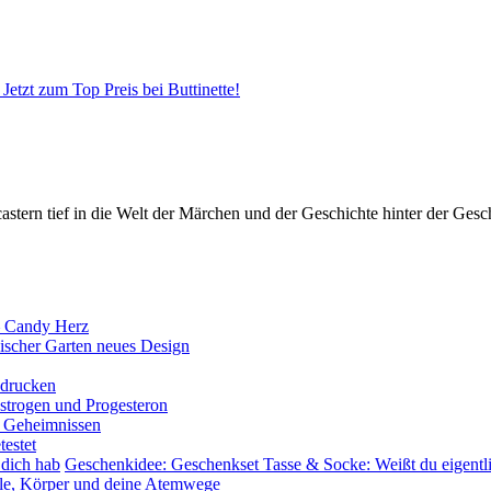
Jetzt zum Top Preis bei Buttinette!
ern tief in die Welt der Märchen und der Geschichte hinter der Gesch
– Candy Herz
ischer Garten neues Design
sdrucken
rogen und Progesteron
nd Geheimnissen
testet
Geschenkidee: Geschenkset Tasse & Socke: Weißt du eigentli
eele, Körper und deine Atemwege