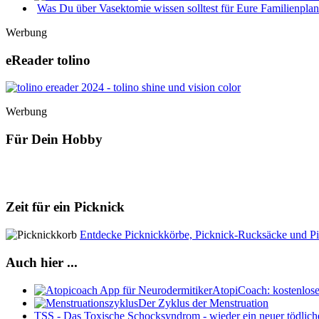
Was Du über Vasektomie wissen solltest für Eure Familienpla
Werbung
eReader tolino
Werbung
Für Dein Hobby
Zeit für ein Picknick
Entdecke Picknickkörbe, Picknick-Rucksäcke und Pi
Auch hier ...
AtopiCoach: kostenlos
Der Zyklus der Menstruation
TSS - Das Toxische Schocksyndrom - wieder ein neuer tödliche