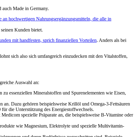
und auch Made in Germany.
tte an hochwertigen Nahrungsergänzungsmitteln, die alle in
 seinen Kunden bietet.
den mit handfesten, sprich finanziellen Vorteilen
. Anders als bei
hnt sich also sich umfangreich einzudecken mit den Vitalstoffen,
ngreiche Auswahl an:
zu essenziellen Mineralstoffen und Spurenelementen wie Eisen,
n an. Dazu gehören beispielsweise Krillöl und Omega-3-Fettsäuren
 für die Unterstützung des Energiestoffwechsels.
Medicom spezielle Präparate an, die beispielsweise B-Vitamine oder
 Produkte wie Magnesium, Elektrolyte und spezielle Multivitamin-
ielgruppen und deren Bedürfnisse zugeschnitten sind. Beispiele