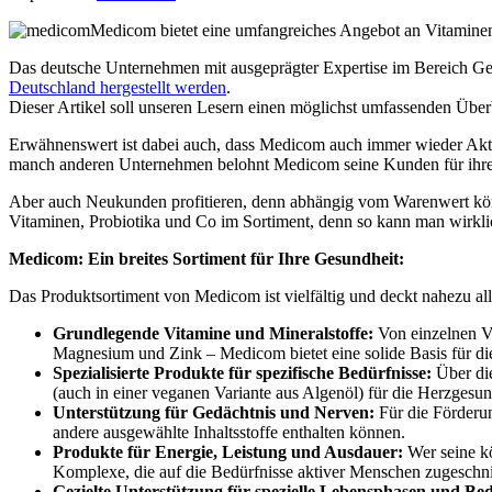
Medicom bietet eine umfangreiches Angebot an Vitaminen,
Das deutsche Unternehmen mit ausgeprägter Expertise im Bereich Ge
Deutschland hergestellt werden
.
Dieser Artikel soll unseren Lesern einen möglichst umfassenden Überb
Erwähnenswert ist dabei auch, dass Medicom auch immer wieder Akt
manch anderen Unternehmen belohnt Medicom seine Kunden für ihre
Aber auch Neukunden profitieren, denn abhängig vom Warenwert können
Vitaminen, Probiotika und Co im Sortiment, denn so kann man wirklic
Medicom: Ein breites Sortiment für Ihre Gesundheit:
Das Produktsortiment von Medicom ist vielfältig und deckt nahezu a
Grundlegende Vitamine und Mineralstoffe:
Von einzelnen V
Magnesium und Zink – Medicom bietet eine solide Basis für die
Spezialisierte Produkte für spezifische Bedürfnisse:
Über die
(auch in einer veganen Variante aus Algenöl) für die Herzgesu
Unterstützung für Gedächtnis und Nerven:
Für die Förderun
andere ausgewählte Inhaltsstoffe enthalten können.
Produkte für Energie, Leistung und Ausdauer:
Wer seine kö
Komplexe, die auf die Bedürfnisse aktiver Menschen zugeschnit
Gezielte Unterstützung für spezielle Lebensphasen und Bed