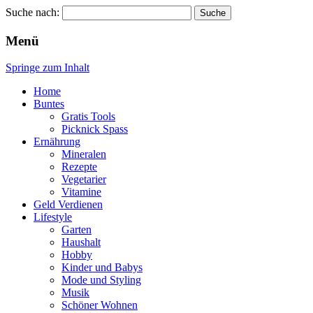
Suche nach:
Wellness für Frauen
Pinkies
Menü
Springe zum Inhalt
Home
Buntes
Gratis Tools
Picknick Spass
Ernährung
Mineralen
Rezepte
Vegetarier
Vitamine
Geld Verdienen
Lifestyle
Garten
Haushalt
Hobby
Kinder und Babys
Mode und Styling
Musik
Schöner Wohnen