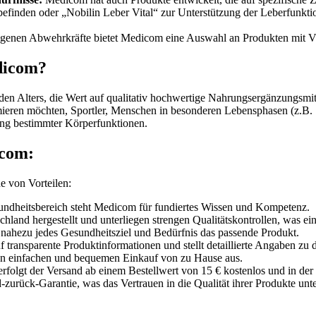
befinden oder „Nobilin Leber Vital“ zur Unterstützung der Leberfunkt
igenen Abwehrkräfte bietet Medicom eine Auswahl an Produkten mit Vi
dicom?
 Alters, die Wert auf qualitativ hochwertige Nahrungsergänzungsmitte
ieren möchten, Sportler, Menschen in besonderen Lebensphasen (z.B. Sc
ng bestimmter Körperfunktionen.
icom:
e von Vorteilen:
undheitsbereich steht Medicom für fundiertes Wissen und Kompetenz.
land hergestellt und unterliegen strengen Qualitätskontrollen, was ei
r nahezu jedes Gesundheitsziel und Bedürfnis das passende Produkt.
transparente Produktinformationen und stellt detaillierte Angaben zu 
n einfachen und bequemen Einkauf von zu Hause aus.
rfolgt der Versand ab einem Bestellwert von 15 € kostenlos und in de
urück-Garantie, was das Vertrauen in die Qualität ihrer Produkte unter