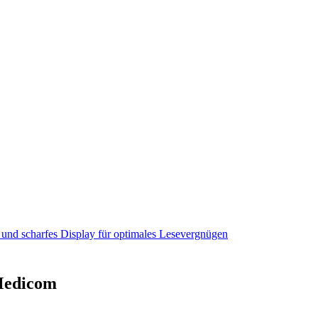
es und scharfes Display für optimales Lesevergnügen
 Medicom