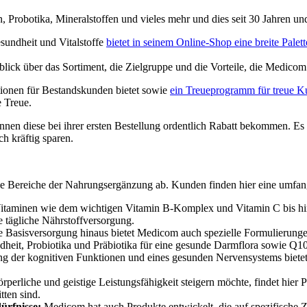
 Probotika, Mineralstoffen und vieles mehr und dies seit 30 Jahren 
sundheit und Vitalstoffe
bietet in seinem Online-Shop eine breite Pale
lick über das Sortiment, die Zielgruppe und die Vorteile, die Medicom
ionen für Bestandskunden bietet sowie
ein Treueprogramm für treue Kun
 Treue.
 diese bei ihrer ersten Bestellung ordentlich Rabatt bekommen. Es lo
h kräftig sparen.
lle Bereiche der Nahrungsergänzung ab. Kunden finden hier eine umfa
itaminen wie dem wichtigen Vitamin B-Komplex und Vitamin C bis hin 
 tägliche Nährstoffversorgung.
 Basisversorgung hinaus bietet Medicom auch spezielle Formulierunge
ndheit, Probiotika und Präbiotika für eine gesunde Darmflora sowie Q10
g der kognitiven Funktionen und eines gesunden Nervensystems bietet 
rperliche und geistige Leistungsfähigkeit steigern möchte, findet hier
ten sind.
ürfnisse:
Medicom hat auch Produkte entwickelt, die auf spezifische Z