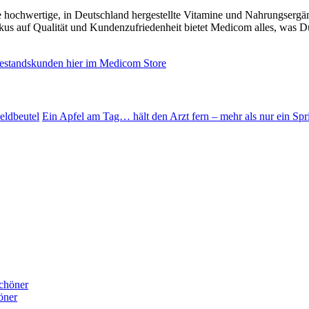
die hochwertige, in Deutschland hergestellte Vitamine und Nahrungserg
okus auf Qualität und Kundenzufriedenheit bietet Medicom alles, was D
Bestandskunden hier im Medicom Store
eldbeutel
Ein Apfel am Tag… hält den Arzt fern – mehr als nur ein Sp
öner