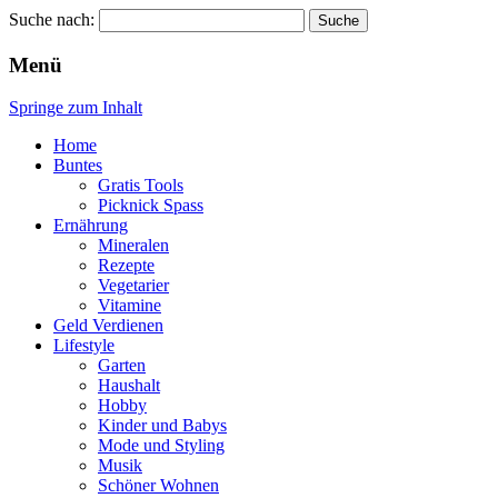
Suche nach:
Wellness für Frauen
Pinkies
Menü
Springe zum Inhalt
Home
Buntes
Gratis Tools
Picknick Spass
Ernährung
Mineralen
Rezepte
Vegetarier
Vitamine
Geld Verdienen
Lifestyle
Garten
Haushalt
Hobby
Kinder und Babys
Mode und Styling
Musik
Schöner Wohnen