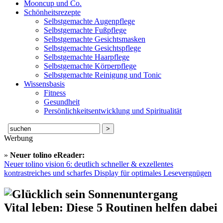
Mooncup und Co.
Schönheitsrezepte
Selbstgemachte Augenpflege
Selbstgemachte Fußpflege
Selbstgemachte Gesichtsmasken
Selbstgemachte Gesichtspflege
Selbstgemachte Haarpflege
Selbstgemachte Körperpflege
Selbstgemachte Reinigung und Tonic
Wissensbasis
Fitness
Gesundheit
Persönlichkeitsentwicklung und Spiritualität
Suche
nach:
Werbung
»
Neuer tolino eReader:
Neuer tolino vision 6: deutlich schneller & exzellentes
kontrastreiches und scharfes Display für optimales Lesevergnügen
Vital leben: Diese 5 Routinen helfen dabei