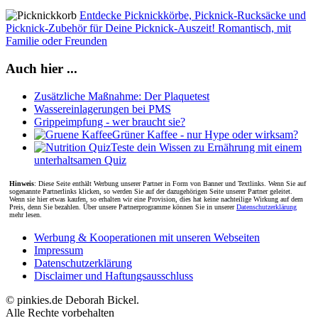
Entdecke Picknickkörbe, Picknick-Rucksäcke und
Picknick-Zubehör für Deine Picknick-Auszeit! Romantisch, mit
Familie oder Freunden
Auch hier ...
Zusätzliche Maßnahme: Der Plaquetest
Wassereinlagerungen bei PMS
Grippeimpfung - wer braucht sie?
Grüner Kaffee - nur Hype oder wirksam?
Teste dein Wissen zu Ernährung mit einem
unterhaltsamen Quiz
Hinweis
: Diese Seite enthält Werbung unserer Partner in Form von Banner und Textlinks. Wenn Sie auf
sogenannte Partnerlinks klicken, so werden Sie auf der dazugehörigen Seite unserer Partner geleitet.
Wenn sie hier etwas kaufen, so erhalten wir eine Provision, dies hat keine nachteilige Wirkung auf dem
Preis, denn Sie bezahlen. Über unsere Partnerprogramme können Sie in unserer
Datenschutzerklärung
mehr lesen.
Werbung & Kooperationen mit unseren Webseiten
Impressum
Datenschutzerklärung
Disclaimer und Haftungsausschluss
© pinkies.de Deborah Bickel.
Alle Rechte vorbehalten