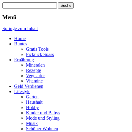
Suche
nach:
Wellness für Frauen
Pinkies
Menü
Springe zum Inhalt
Home
Buntes
Gratis Tools
Picknick Spass
Ernährung
Mineralen
Rezepte
Vegetarier
Vitamine
Geld Verdienen
Lifestyle
Garten
Haushalt
Hobby
Kinder und Babys
Mode und Styling
Musik
Schöner Wohnen