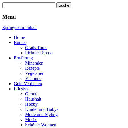
Suche
nach:
Wellness für Frauen
Pinkies
Menü
Springe zum Inhalt
Home
Buntes
Gratis Tools
Picknick Spass
Ernährung
Mineralen
Rezepte
Vegetarier
Vitamine
Geld Verdienen
Lifestyle
Garten
Haushalt
Hobby
Kinder und Babys
Mode und Styling
Musik
Schöner Wohnen