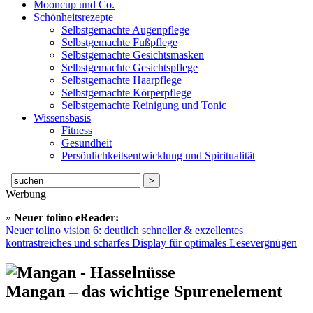
Mooncup und Co.
Schönheitsrezepte
Selbstgemachte Augenpflege
Selbstgemachte Fußpflege
Selbstgemachte Gesichtsmasken
Selbstgemachte Gesichtspflege
Selbstgemachte Haarpflege
Selbstgemachte Körperpflege
Selbstgemachte Reinigung und Tonic
Wissensbasis
Fitness
Gesundheit
Persönlichkeitsentwicklung und Spiritualität
Suche
nach:
Werbung
»
Neuer tolino eReader:
Neuer tolino vision 6: deutlich schneller & exzellentes
kontrastreiches und scharfes Display für optimales Lesevergnügen
Mangan – das wichtige Spurenelement