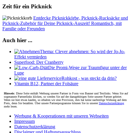
Zeit für ein Picknick
Entdecke Picknickkörbe, Picknick-Rucksäcke und
Picknick-Zubehör für Deine Picknick-Auszeit! Romantisch, mit
Familie oder Freunden
Auch hier ...
Thema: Clever abnehmen: So wird der Jo-Jo-
Effekt vermieden
Superfood: Der Cranberry
Die Promi-Wege zur Traumfigur unter der
Lupe
Rohkost - was steckt da drin?
Vitamin B12, Partner der Folsäure
Hinweis
: Diese Seite enthält Werbung unserer Partner in Form von Banner und Textlinks. Wenn Sie auf
sogenannte Partnerlinks klicken, so werden Sie auf der dazugehörigen Seite unserer Partner geleitet.
Wenn sie hier etwas kaufen, so erhalten wir eine Provision, dies hat keine nachteilige Wirkung auf dem
Preis, denn Sie bezahlen. Über unsere Partnerprogramme können Sie in unserer
Datenschutzerklärung
mehr lesen.
Werbung & Kooperationen mit unseren Webseiten
Impressum
Datenschutzerklärung
Disclaimer und Haftungsausschluss