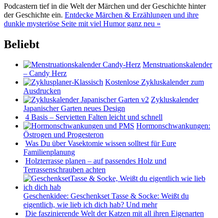
Podcastern tief in die Welt der Märchen und der Geschichte hinter
der Geschichte ein.
Entdecke Märchen & Erzählungen und ihre
dunkle mysteriöse Seite mit viel Humor ganz neu »
Beliebt
Menstruationskalender
– Candy Herz
Kostenlose Zykluskalender zum
Ausdrucken
Zykluskalender
Japanischer Garten neues Design
4 Basis – Servietten Falten leicht und schnell
Hormonschwankungen:
Östrogen und Progesteron
Was Du über Vasektomie wissen solltest für Eure
Familienplanung
Holzterrasse planen – auf passendes Holz und
Terrassenschrauben achten
Geschenkidee: Geschenkset Tasse & Socke: Weißt du
eigentlich, wie lieb ich dich hab? Und mehr
Die faszinierende Welt der Katzen mit all ihren Eigenarten