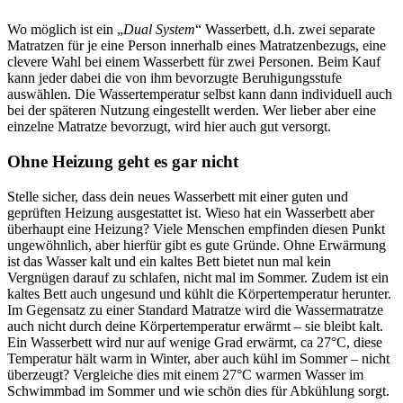
Wo möglich ist ein „
Dual System
“ Wasserbett, d.h. zwei separate
Matratzen für je eine Person innerhalb eines Matratzenbezugs, eine
clevere Wahl bei einem Wasserbett für zwei Personen. Beim Kauf
kann jeder dabei die von ihm bevorzugte Beruhigungsstufe
auswählen. Die Wassertemperatur selbst kann dann individuell auch
bei der späteren Nutzung eingestellt werden. Wer lieber aber eine
einzelne Matratze bevorzugt, wird hier auch gut versorgt.
Ohne Heizung geht es gar nicht
Stelle sicher, dass dein neues Wasserbett mit einer guten und
geprüften Heizung ausgestattet ist. Wieso hat ein Wasserbett aber
überhaupt eine Heizung? Viele Menschen empfinden diesen Punkt
ungewöhnlich, aber hierfür gibt es gute Gründe. Ohne Erwärmung
ist das Wasser kalt und ein kaltes Bett bietet nun mal kein
Vergnügen darauf zu schlafen, nicht mal im Sommer. Zudem ist ein
kaltes Bett auch ungesund und kühlt die Körpertemperatur herunter.
Im Gegensatz zu einer Standard Matratze wird die Wassermatratze
auch nicht durch deine Körpertemperatur erwärmt – sie bleibt kalt.
Ein Wasserbett wird nur auf wenige Grad erwärmt, ca 27°C, diese
Temperatur hält warm in Winter, aber auch kühl im Sommer – nicht
überzeugt? Vergleiche dies mit einem 27°C warmen Wasser im
Schwimmbad im Sommer und wie schön dies für Abkühlung sorgt.