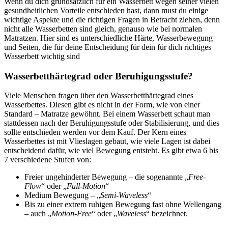
Wenn du dich grundsätzlich für ein Wasserbett wegen seiner vielen
gesundheitlichen Vorteile entschieden hast, dann must du einige
wichtige Aspekte und die richtigen Fragen in Betracht ziehen, denn
nicht alle Wasserbetten sind gleich, genauso wie bei normalen
Matratzen. Hier sind es unterschiedliche Härte, Wasserbewegung
und Seiten, die für deine Entscheidung für dein für dich richtiges
Wasserbett wichtig sind
Wasserbetthärtegrad oder Beruhigungsstufe?
Viele Menschen fragen über den Wasserbetthärtegrad eines
Wasserbettes. Diesen gibt es nicht in der Form, wie von einer
Standard – Matratze gewöhnt. Bei einem Wasserbett schaut man
stattdessen nach der Beruhigungsstufe oder Stabilisierung, und dies
sollte entschieden werden vor dem Kauf. Der Kern eines
Wasserbettes ist mit Vlieslagen gebaut, wie viele Lagen ist dabei
entscheidend dafür, wie viel Bewegung entsteht. Es gibt etwa 6 bis
7 verschiedene Stufen von:
Freier ungehinderter Bewegung – die sogenannte „
Free-
Flow
“ oder „
Full-Motion
“
Medium Bewegung – „
Semi-Waveless
“
Bis zu einer extrem ruhigen Bewegung fast ohne Wellengang
– auch „
Motion-Free
“ oder „
Waveless
“ bezeichnet.