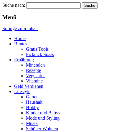
Suche nach:
Wellness für Frauen
Pinkies
Menü
Springe zum Inhalt
Home
Buntes
Gratis Tools
Picknick Spass
Ernährung
Mineralen
Rezepte
Vegetarier
Vitamine
Geld Verdienen
Lifestyle
Garten
Haushalt
Hobby
Kinder und Babys
Mode und Styling
Musik
Schöner Wohnen