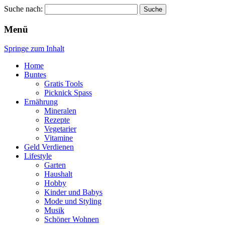
Suche nach:
Wellness für Frauen
Pinkies
Menü
Springe zum Inhalt
Home
Buntes
Gratis Tools
Picknick Spass
Ernährung
Mineralen
Rezepte
Vegetarier
Vitamine
Geld Verdienen
Lifestyle
Garten
Haushalt
Hobby
Kinder und Babys
Mode und Styling
Musik
Schöner Wohnen