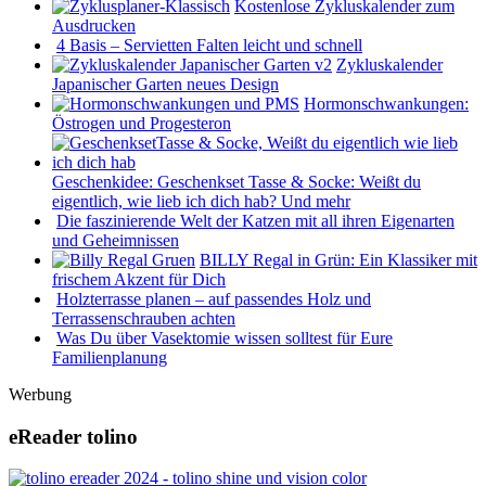
Kostenlose Zykluskalender zum
Ausdrucken
4 Basis – Servietten Falten leicht und schnell
Zykluskalender
Japanischer Garten neues Design
Hormonschwankungen:
Östrogen und Progesteron
Geschenkidee: Geschenkset Tasse & Socke: Weißt du
eigentlich, wie lieb ich dich hab? Und mehr
Die faszinierende Welt der Katzen mit all ihren Eigenarten
und Geheimnissen
BILLY Regal in Grün: Ein Klassiker mit
frischem Akzent für Dich
Holzterrasse planen – auf passendes Holz und
Terrassenschrauben achten
Was Du über Vasektomie wissen solltest für Eure
Familienplanung
Werbung
eReader tolino