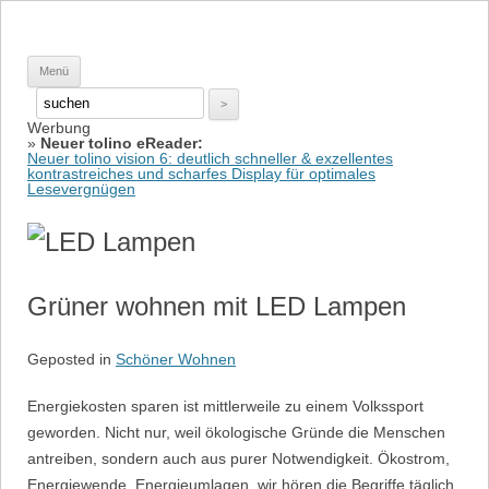
Springe zum Inhalt
Pinkies
Wellness für Frauen
Menü
Werbung
Suche
»
Neuer tolino eReader:
nach:
Neuer tolino vision 6: deutlich schneller & exzellentes
kontrastreiches und scharfes Display für optimales
Lesevergnügen
Grüner wohnen mit LED Lampen
Geposted in
Schöner Wohnen
Energiekosten sparen ist mittlerweile zu einem Volkssport
geworden. Nicht nur, weil ökologische Gründe die Menschen
antreiben, sondern auch aus purer Notwendigkeit. Ökostrom,
Energiewende, Energieumlagen, wir hören die Begriffe täglich