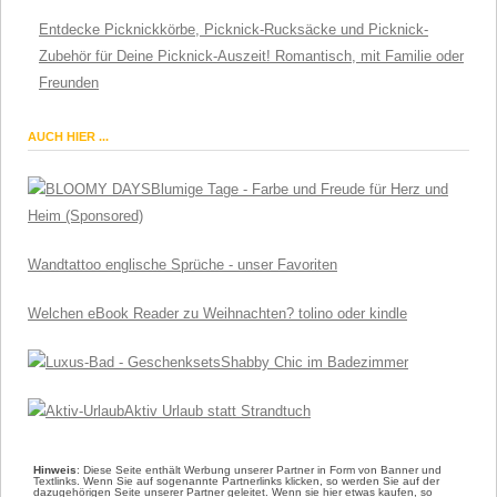
Entdecke Picknickkörbe, Picknick-Rucksäcke und Picknick-
Zubehör für Deine Picknick-Auszeit! Romantisch, mit Familie oder
Freunden
AUCH HIER ...
Blumige Tage - Farbe und Freude für Herz und
Heim (Sponsored)
Wandtattoo englische Sprüche - unser Favoriten
Welchen eBook Reader zu Weihnachten? tolino oder kindle
Shabby Chic im Badezimmer
Aktiv Urlaub statt Strandtuch
Hinweis
: Diese Seite enthält Werbung unserer Partner in Form von Banner und
Textlinks. Wenn Sie auf sogenannte Partnerlinks klicken, so werden Sie auf der
dazugehörigen Seite unserer Partner geleitet. Wenn sie hier etwas kaufen, so