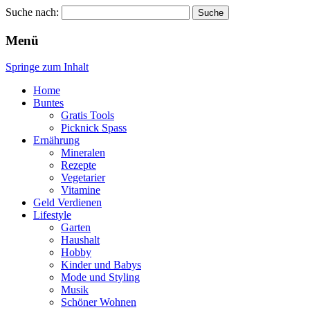
Suche nach:
Wellness für Frauen
Pinkies
Menü
Springe zum Inhalt
Home
Buntes
Gratis Tools
Picknick Spass
Ernährung
Mineralen
Rezepte
Vegetarier
Vitamine
Geld Verdienen
Lifestyle
Garten
Haushalt
Hobby
Kinder und Babys
Mode und Styling
Musik
Schöner Wohnen