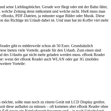
und seine Lieblingsbücher. Gerade wer fliegt oder mit der Bahn fährt,
uch, welche Zeitung denn mitkommt und welche nicht. Hieß muss man
ür eBooks, PDF-Dateien, ja mitunter sogar Bilder oder Musik. Diese
on das Richtige im Urlaub dabei ist. Und man hat im Koffer viel mehr
Reader gibt es mittlerweile schon ab 50 Euro. Grundsätzlich
Diese bieten viele Vorteile, gerade für den Urlaub. Zum einen sind
nd des Urlaubs gar nicht mehr geladen werden muss. eBook Reader
nahme: wenn der eBook Reader auch WLAN oder gar 3G (mobiles
weitere Vorteile:
möchte, sollte man noch zu einem Gerät mit LCD Display greifen.
ichkeit diese aufladen zu müssen – oft kommen aber eBook Reader ohne
m Fall zuvor ein Netzladegerät besorgen und – je nach Urlaubsland –