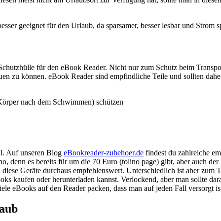
esser geeignet für den Urlaub, da sparsamer, besser lesbar und Strom s
 Schutzhülle für den eBook Reader. Nicht nur zum Schutz beim Transpo
uen zu können. eBook Reader sind empfindliche Teile und sollten dahe
se Körper nach dem Schwimmen) schützen
ll. Auf unseren Blog
eBookreader-zubehoer.de
findest du zahlreiche 
no, denn es bereits für um die 70 Euro (tolino page) gibt, aber auch 
 diese Geräte durchaus empfehlenswert. Unterschiedlich ist aber zum 
oks kaufen oder herunterladen kannst. Verlockend, aber man sollte dar
le eBooks auf den Reader packen, dass man auf jeden Fall versorgt is
laub