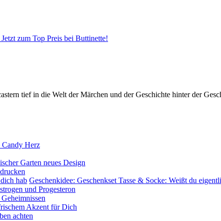
Jetzt zum Top Preis bei Buttinette!
ern tief in die Welt der Märchen und der Geschichte hinter der Gesch
– Candy Herz
ischer Garten neues Design
sdrucken
Geschenkidee: Geschenkset Tasse & Socke: Weißt du eigentli
rogen und Progesteron
nd Geheimnissen
frischem Akzent für Dich
uben achten