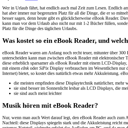
Wer in Urlaub fährt, hat endlich auch mal Zeit zum Lesen. Endlich am 
hat aber immer nur begrenzten Platz für all die Dinge, die er so m
besser sagen, denn heute gibt es glücklicherweise eBook Reader. Dies
kann man vor dem Urlaub also nicht nur mit 1-2 Bücher füllen, sonde
Platz für die Dinge des täglichen Urlaubs.
Was kostet so ein eBook Reader, und welche
eBook Reader waren am Anfang noch recht teuer, mitunter über 300 Eur
unterscheiden kann man zwischen eBook Reader mit elektronischer Ti
diese erheblich sparsamer als eBook Reader mit einem LCD-Display,
mit einem
eInk
oder
SiPix
Display verbrauchen im Wesentlichen nur 
Internet) bietet, so kostet dies natürlich etwas mehr Akkuleistung. e
die meisten empfinden diese Displaytechnik natürlicher, mehr 
sie sind besser im Sonnenlicht lesbar als LCD Displays, die mei
sie sind auch meist leichter
Musik hören mit eBook Reader?
Nur, wenn man auch Wert darauf legt, den eBook Reader auch zum A
Nachteil: diese Displays spiegeln stark und die Akkuleistung reicht 
externes Netzteil, vielmehr erfolgt das Aufladen am PC, und da man d