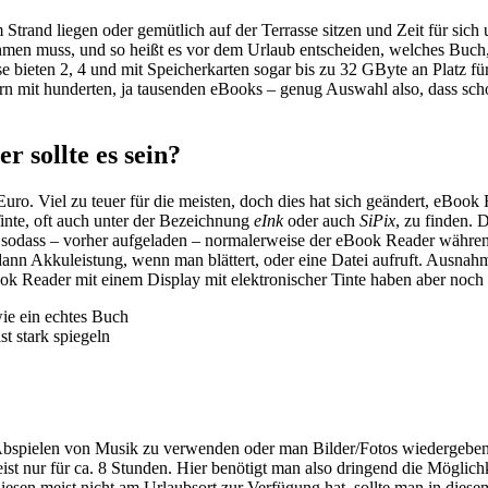
Strand liegen oder gemütlich auf der Terrasse sitzen und Zeit für sich 
itnehmen muss, und so heißt es vor dem Urlaub entscheiden, welches B
e bieten 2, 4 und mit Speicherkarten sogar bis zu 32 GByte an Platz f
rn mit hunderten, ja tausenden eBooks – genug Auswahl also, dass sch
r sollte es sein?
o. Viel zu teuer für die meisten, doch dies hat sich geändert, eBook 
nte, oft auch unter der Bezeichnung
eInk
oder auch
SiPix
, zu finden. 
 sodass – vorher aufgeladen – normalerweise der eBook Reader währe
dann Akkuleistung, wenn man blättert, oder eine Datei aufruft. Aus
Book Reader mit einem Display mit elektronischer Tinte haben aber noch 
wie ein echtes Buch
st stark spiegeln
bspielen von Musik zu verwenden oder man Bilder/Fotos wiedergeben 
meist nur für ca. 8 Stunden. Hier benötigt man also dringend die Mögl
iesen meist nicht am Urlaubsort zur Verfügung hat, sollte man in diese