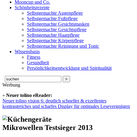
Mooncup und Co.
Schönheitsrezepte
Selbstgemachte Augenpflege
Selbstgemachte Fußpflege
Selbstgemachte Gesichtsmasken
Selbstgemachte Gesichtspflege
Selbstgemachte Haarpflege
Selbstgemachte Körperpflege
Selbstgemachte Reinigung und Tonic
Wissensbasis
Fitness
Gesundheit
Persönlichkeitsentwicklung und Spiritualität
Suche
nach:
Werbung
»
Neuer tolino eReader:
Neuer tolino vision 6: deutlich schneller & exzellentes
kontrastreiches und scharfes Display für optimales Lesevergnügen
Mikrowellen Testsieger 2013