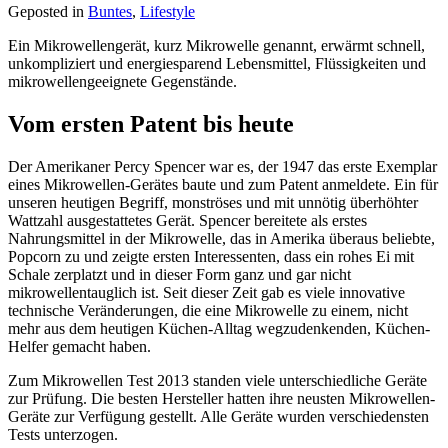
Geposted in
Buntes
,
Lifestyle
Ein Mikrowellengerät, kurz Mikrowelle genannt, erwärmt schnell,
unkompliziert und energiesparend Lebensmittel, Flüssigkeiten und
mikrowellengeeignete Gegenstände.
Vom ersten Patent bis heute
Der Amerikaner Percy Spencer war es, der 1947 das erste Exemplar
eines Mikrowellen-Gerätes baute und zum Patent anmeldete. Ein für
unseren heutigen Begriff, monströses und mit unnötig überhöhter
Wattzahl ausgestattetes Gerät. Spencer bereitete als erstes
Nahrungsmittel in der Mikrowelle, das in Amerika überaus beliebte,
Popcorn zu und zeigte ersten Interessenten, dass ein rohes Ei mit
Schale zerplatzt und in dieser Form ganz und gar nicht
mikrowellentauglich ist. Seit dieser Zeit gab es viele innovative
technische Veränderungen, die eine Mikrowelle zu einem, nicht
mehr aus dem heutigen Küchen-Alltag wegzudenkenden, Küchen-
Helfer gemacht haben.
Zum Mikrowellen Test 2013 standen viele unterschiedliche Geräte
zur Prüfung. Die besten Hersteller hatten ihre neusten Mikrowellen-
Geräte zur Verfügung gestellt. Alle Geräte wurden verschiedensten
Tests unterzogen.