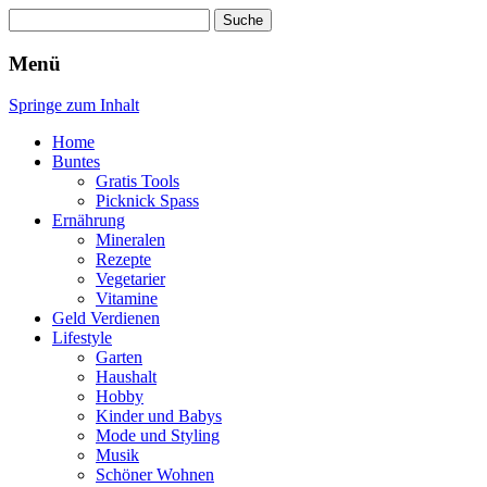
Suche
nach:
Wellness für Frauen
Pinkies
Menü
Springe zum Inhalt
Home
Buntes
Gratis Tools
Picknick Spass
Ernährung
Mineralen
Rezepte
Vegetarier
Vitamine
Geld Verdienen
Lifestyle
Garten
Haushalt
Hobby
Kinder und Babys
Mode und Styling
Musik
Schöner Wohnen