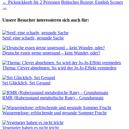
←
Picknickkorb für 2 Personen
Britisches Rezept: English Scones
→
Unsere Besucher interessieren sich auch für:
Senf: eine scharfe, gesunde Sache
Deutsche essen gerne ungesund – kein Wunder, oder?
Thema: Clever abnehmen: So wird der Jo-Jo-Effekt vermieden
Sei Glücklich, Sei Gesund
RMR (Ruhezustand metabolische Rate) – Grundumsatz
Wassermelone: erfrischende und gesunde Sommer Frucht
Vegetarier haben es nicht leicht