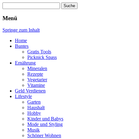
Suche
nach:
Wellness für Frauen
Pinkies
Menü
Springe zum Inhalt
Home
Buntes
Gratis Tools
Picknick Spass
Ernährung
Mineralen
Rezepte
Vegetarier
Vitamine
Geld Verdienen
Lifestyle
Garten
Haushalt
Hobby
Kinder und Babys
Mode und Styling
Musik
Schöner Wohnen