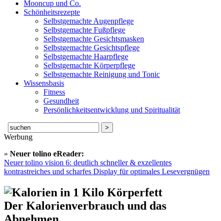
Mooncup und Co.
Schönheitsrezepte
Selbstgemachte Augenpflege
Selbstgemachte Fußpflege
Selbstgemachte Gesichtsmasken
Selbstgemachte Gesichtspflege
Selbstgemachte Haarpflege
Selbstgemachte Körperpflege
Selbstgemachte Reinigung und Tonic
Wissensbasis
Fitness
Gesundheit
Persönlichkeitsentwicklung und Spiritualität
Suche
nach:
Werbung
»
Neuer tolino eReader:
Neuer tolino vision 6: deutlich schneller & exzellentes
kontrastreiches und scharfes Display für optimales Lesevergnügen
Der Kalorienverbrauch und das
Abnehmen