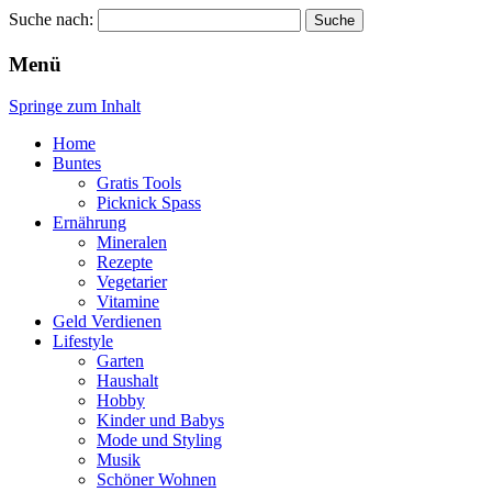
Suche nach:
Wellness für Frauen
Pinkies
Menü
Springe zum Inhalt
Home
Buntes
Gratis Tools
Picknick Spass
Ernährung
Mineralen
Rezepte
Vegetarier
Vitamine
Geld Verdienen
Lifestyle
Garten
Haushalt
Hobby
Kinder und Babys
Mode und Styling
Musik
Schöner Wohnen