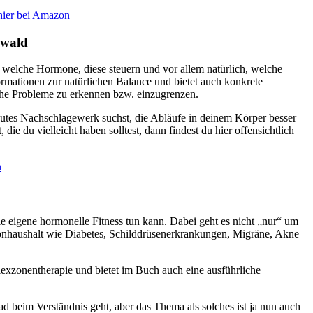
hier bei Amazon
swald
 welche Hormone, diese steuern und vor allem natürlich, welche
ationen zur natürlichen Balance und bietet auch konkrete
che Probleme zu erkennen bzw. einzugrenzen.
n gutes Nachschlagewerk suchst, die Abläufe in deinem Körper besser
ie du vielleicht haben solltest, dann findest du hier offensichtlich
n
 eigene hormonelle Fitness tun kann. Dabei geht es nicht „nur“ um
haushalt wie Diabetes, Schilddrüsenerkrankungen, Migräne, Akne
xzonentherapie und bietet im Buch auch eine ausführliche
eim Verständnis geht, aber das Thema als solches ist ja nun auch