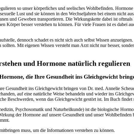
ieren so unser körperliches und seelisches Wohlbefinden. Hormone bee
ie sexuelle Lust und sie können in den Wechseljahren bei einem nicht
en und Geweben transportieren. Die Wirkungskette dabei ist oftmals k
 Körper besser verstehen tu können. Für viele Frauen ist es dabei au
laufstelle, dennoch schadet es nicht sich auch selbst Wissen anzueignen
ollten. Mit eigenen Wissen versteht man Arzt nicht nur besser, sonder
stehen und Hormone natürlich regulieren
Hormone, die Ihre Gesundheit ins Gleichgewicht bring
hre Gesundheit ins Gleichgewicht bringen von Dr. med. Annelie Scheu
nden, auf eine natürliche Weise behandeln und wieder ins Gleichgewi
e Beschwerden, wenn das Gleichgewicht gestört ist. Im Buch findet 
edizin, Psychosomatik und Naturheilkunde) ist die biologische Hormon
d Wirkung der Hormone auf unsere Gesundheit und unser Wohlbefinden b
ommt.
 mitbringen muss, um die Informationen verstehen zu können.