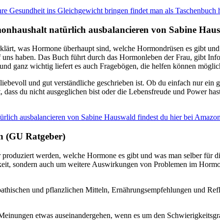
hre Gesundheit ins Gleichgewicht bringen findet man als Taschenbuch 
nhaushalt natürlich ausbalancieren von Sabine Hau
erklärt, was Hormone überhaupt sind, welche Hormondrüsen es gibt und
s haben. Das Buch führt durch das Hormonleben der Frau, gibt Inform
nd ganz wichtig liefert es auch Fragebögen, die helfen können mögli
 liebevoll und gut verständliche geschrieben ist. Ob du einfach nur ei
 dass du nicht ausgeglichen bist oder die Lebensfreude und Power hast, d
lich ausbalancieren von Sabine Hauswald findest du hier bei Amazo
n (GU Ratgeber)
roduziert werden, welche Hormone es gibt und was man selber für die
eit, sondern auch um weitere Auswirkungen von Problemen im Hormon
athischen und pflanzlichen Mitteln, Ernährungsempfehlungen und Refle
inungen etwas auseinandergehen, wenn es um den Schwierigkeitsgrad b