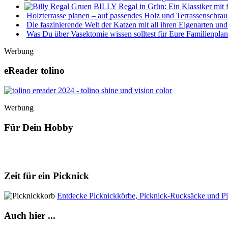
BILLY Regal in Grün: Ein Klassiker mit 
Holzterrasse planen – auf passendes Holz und Terrassenschra
Die faszinierende Welt der Katzen mit all ihren Eigenarten u
Was Du über Vasektomie wissen solltest für Eure Familienpla
Werbung
eReader tolino
Werbung
Für Dein Hobby
Zeit für ein Picknick
Entdecke Picknickkörbe, Picknick-Rucksäcke und Pi
Auch hier ...