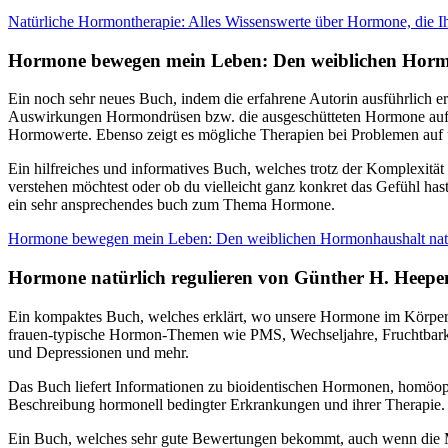
Natürliche Hormontherapie: Alles Wissenswerte über Hormone, die I
Hormone bewegen mein Leben: Den weiblichen Hormo
Ein noch sehr neues Buch, indem die erfahrene Autorin ausführlich 
Auswirkungen Hormondrüsen bzw. die ausgeschütteten Hormone auf un
Hormowerte. Ebenso zeigt es mögliche Therapien bei Problemen auf u
Ein hilfreiches und informatives Buch, welches trotz der Komplexität
verstehen möchtest oder ob du vielleicht ganz konkret das Gefühl hast,
ein sehr ansprechendes buch zum Thema Hormone.
Hormone bewegen mein Leben: Den weiblichen Hormonhaushalt natür
Hormone natürlich regulieren von Günther H. Heepe
Ein kompaktes Buch, welches erklärt, wo unsere Hormone im Körper p
frauen-typische Hormon-Themen wie PMS, Wechseljahre, Fruchtbark
und Depressionen und mehr.
Das Buch liefert Informationen zu bioidentischen Hormonen, homöop
Beschreibung hormonell bedingter Erkrankungen und ihrer Therapie.
Ein Buch, welches sehr gute Bewertungen bekommt, auch wenn die Me