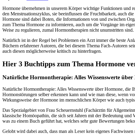
Hormone übernehmen in unserem Körper wichtige Funktionen und regul
den Menstruationszyklus, sie beeinflussen die Fruchtbarkeit, auch d
Hormone sind dabei Boten, die Informationen von und zwischen Organ
zum Thema Hormone zu informieren, auch um die Vorgänge im eigenen
Weise zu regulieren, zumal Hormontherapien nicht unumstritten sind.
Natürlich ist in der Regel bei Problemen ein Arzt immer die beste An
Büchern erfahrener Autoren, die bei diesem Thema Fach-Autoren sein s
auch diesen möglicherweise kritisch zu hinterfragen.
Hier 3 Buchtipps zum Thema Hormone ver
Natürliche Hormontherapie: Alles Wissenswerte über 
Natürliche Hormontherapie: Alles Wissenswerte über Hormone, die I
Hormonstörungen selber erkennen kann und wie man diese, wenn vorha
Wirkungsweise der Hormone im menschlichen Körper wie auch typisch
Das Spezialgebiet von Frau Scheuernstuhl (Fachärztin für Allgemeinm
klassische Homöopathin, die sich seit Jahren mit der Bedeutung un
was zu einem Buch geführt hat, welches sehr gute Bewertungen bek
Gelobt wird dabei auch, dass man als Leser kein eigenes Fachwissen