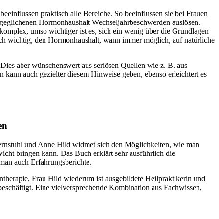
influssen praktisch alle Bereiche. So beeinflussen sie bei Frauen
 ausgeglichenen Hormonhaushalt Wechseljahrbeschwerden auslösen.
omplex, umso wichtiger ist es, sich ein wenig über die Grundlagen
ch wichtig, den Hormonhaushalt, wann immer möglich, auf natürliche
. Dies aber wünschenswert aus seriösen Quellen wie z. B. aus
n kann auch gezielter diesem Hinweise geben, ebenso erleichtert es
en
ernstuhl und Anne Hild widmet sich den Möglichkeiten, wie man
cht bringen kann. Das Buch erklärt sehr ausführlich die
man auch Erfahrungsberichte.
therapie, Frau Hild wiederum ist ausgebildete Heilpraktikerin und
eschäftigt. Eine vielversprechende Kombination aus Fachwissen,