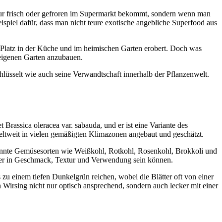
 nur frisch oder gefroren im Supermarkt bekommt, sondern wenn man
piel dafür, dass man nicht teure exotische angebliche Superfood aus
n Platz in der Küche und im heimischen Garten erobert. Doch was
 eigenen Garten anzubauen.
hlüsselt wie auch seine Verwandtschaft innerhalb der Pflanzenwelt.
 Brassica oleracea var. sabauda, und er ist eine Variante des
eltweit in vielen gemäßigten Klimazonen angebaut und geschätzt.
annte Gemüsesorten wie Weißkohl, Rotkohl, Rosenkohl, Brokkoli und
lieder in Geschmack, Textur und Verwendung sein können.
zu einem tiefen Dunkelgrün reichen, wobei die Blätter oft von einer
 Wirsing nicht nur optisch ansprechend, sondern auch lecker mit einer