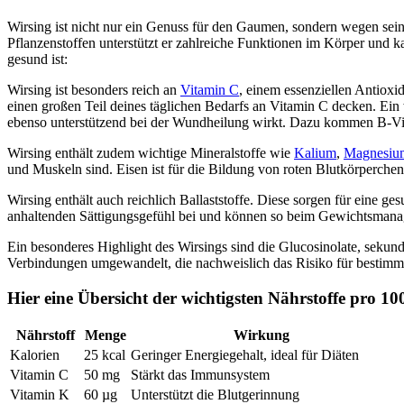
Wirsing ist nicht nur ein Genuss für den Gaumen, sondern wegen seine
Pflanzenstoffen unterstützt er zahlreiche Funktionen im Körper und k
gesund ist:
Wirsing ist besonders reich an
Vitamin C
, einem essenziellen Antioxi
einen großen Teil deines täglichen Bedarfs an Vitamin C decken. Ein w
ebenso unterstützend bei der Wundheilung wirkt. Dazu kommen B-Vita
Wirsing enthält zudem wichtige Mineralstoffe wie
Kalium
,
Magnesiu
und Muskeln sind. Eisen ist für die Bildung von roten Blutkörperche
Wirsing enthält auch reichlich Ballaststoffe. Diese sorgen für eine 
anhaltenden Sättigungsgefühl bei und können so beim Gewichtsmanag
Ein besonderes Highlight des Wirsings sind die Glucosinolate, sek
Verbindungen umgewandelt, die nachweislich das Risiko für bestimm
Hier eine Übersicht der wichtigsten Nährstoffe pro 
Nährstoff
Menge
Wirkung
Kalorien
25 kcal
Geringer Energiegehalt, ideal für Diäten
Vitamin C
50 mg
Stärkt das Immunsystem
Vitamin K
60 µg
Unterstützt die Blutgerinnung