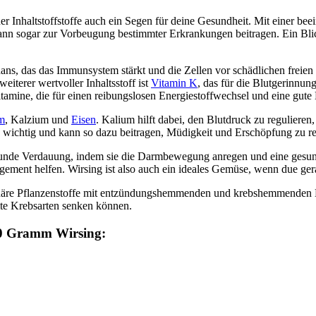
r Inhaltstoffstoffe auch ein Segen für deine Gesundheit. Mit einer be
ann sogar zur Vorbeugung bestimmter Erkrankungen beitragen. Ein Blick
dans, das das Immunsystem stärkt und die Zellen vor schädlichen freien 
eiterer wertvoller Inhaltsstoff ist
Vitamin K
, das für die Blutgerinnu
mine, die für einen reibungslosen Energiestoffwechsel und eine gute
m
, Kalzium und
Eisen
. Kalium hilft dabei, den Blutdruck zu regulier
n wichtig und kann so dazu beitragen, Müdigkeit und Erschöpfung zu r
gesunde Verdauung, indem sie die Darmbewegung anregen und eine gesund
ement helfen. Wirsing ist also auch ein ideales Gemüse, wenn due ge
undäre Pflanzenstoffe mit entzündungshemmenden und krebshemmenden Ei
te Krebsarten senken können.
100 Gramm Wirsing: