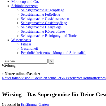
Mooncup und Co.
Schönheitsrezepte
Selbstgemachte Augenpflege
Selbstgemachte Fußpflege
Selbstgemachte Gesichtsmasken
Selbstgemachte Gesichtspflege
Selbstgemachte Haarpflege
Selbstgemachte Körperpflege
Selbstgemachte Reinigung und Tonic
Wissensbasis
Fitness
Gesundheit
Persönlichkeitsentwicklung und Spiritualität
Suche
nach:
Werbung
»
Neuer tolino eReader:
Neuer tolino vision 6: deutlich schneller & exzellentes kontrastreich
Wirsing – Das Supergemüse für Deine Ges
Geposted in
Ernährung
,
Garten