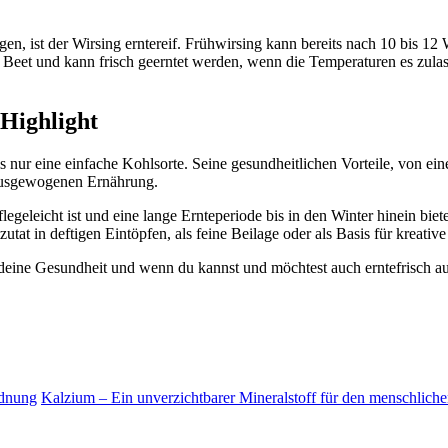
n, ist der Wirsing erntereif. Frühwirsing kann bereits nach 10 bis 
 Beet und kann frisch geerntet werden, wenn die Temperaturen es zulasse
 Highlight
ls nur eine einfache Kohlsorte. Seine gesundheitlichen Vorteile, von e
 ausgewogenen Ernährung.
pflegeleicht ist und eine lange Ernteperiode bis in den Winter hinein bi
tat in deftigen Eintöpfen, als feine Beilage oder als Basis für kreative
iv deine Gesundheit und wenn du kannst und möchtest auch erntefrisch
rdnung
Kalzium – Ein unverzichtbarer Mineralstoff für den menschlich