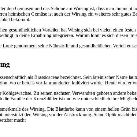
 unter den Gemüsen und das Schöne am Wirsing ist, dass man ihn nicht
 heimischen Gemüse ist auch der Wirsing ein weiteres sehr gutes Beis
 lokal bekommt.
en gesundheitlichen Vorteilen hat Wirsing sich bei vielen einen feste
edingt in deine Ernährung integrieren. Warum lohnt es sich diesen im
ie Lupe genommen, seine Nährstoffe und gesundheitlichen Vorteil entsc
ung
senschaftlich als Brassicaceae bezeichnet. Sein lateinischer Name lautet
on, wo er bereits vor Jahrhunderten kultiviert wurde. Heute wird er w
der Kohlgewächse. Zu seinen nächsten Verwandten gehören andere bek
ch die Familie der Kreuzblütler ist und wie unterschiedlich ihre Mitg
smerkmale des Wirsing. Die Blattfarbe kann von einem hellen Grün bis 
t unterstützt den Wirsing vor der Austrocknung. Seine Optik macht den
nsetzbar macht