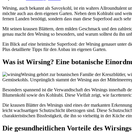
Wirsing, auch bekannt als Savoykohl, ist ein wahres Allroundtalent
möchte auch aus dem eigenen Garten. Neben dem Kohlrabi und weiteren
fernen Landen benötigt, sondern dass man diese Superfood auch sehr
Mit seinen krausen Blättern, dem milden Geschmack und den zahlreich
genau macht den Wirsing so besonders, und warum solltest du ihn unb
Ein Blick auf eine heimische Superfood: der Wirsing genauer unter d
Plus detaillierte Tipps für den Anbau im eigenen Garten.
Was ist Wirsing? Eine botanische Einordn
Wirsing gehört zur botanischen Familie der Kreuzblütler, wis
Gemüsekohls. Ursprünglich stammt der Wirsing aus der Mittelmeerregi
Besonders spannend ist die Verwandtschaft des Wirsings innerhalb 
Blumenkohl sowie des Kohlrabi. Diese Vielfalt zeigt, wie facettenrei
Die krausen Blätter des Wirsings sind eines der markanten Erkennung
leicht wachsartigen Schutzschicht überzogen sind. Diese Schutzschich
charakteristischen Bissfestigkeit, die ihn so vielseitig in der Küche ei
Die gesundheitlichen Vorteile des Wirsings