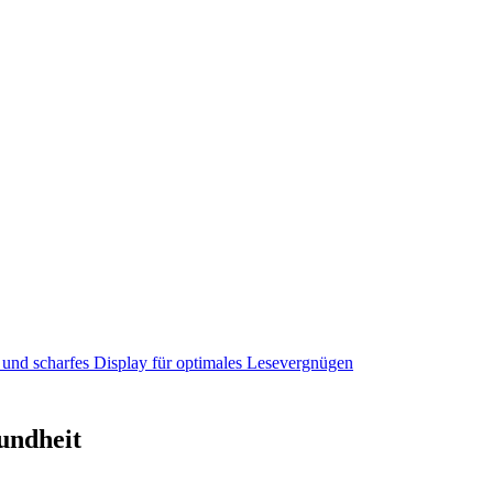
es und scharfes Display für optimales Lesevergnügen
undheit