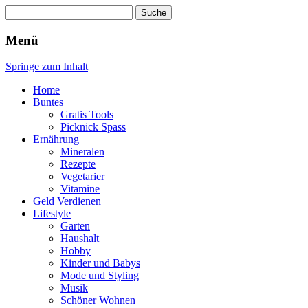
Suche
nach:
Wellness für Frauen
Pinkies
Menü
Springe zum Inhalt
Home
Buntes
Gratis Tools
Picknick Spass
Ernährung
Mineralen
Rezepte
Vegetarier
Vitamine
Geld Verdienen
Lifestyle
Garten
Haushalt
Hobby
Kinder und Babys
Mode und Styling
Musik
Schöner Wohnen