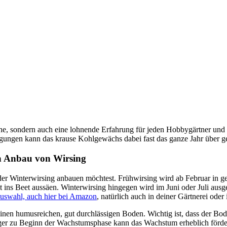
üche, sondern auch eine lohnende Erfahrung für jeden Hobbygärtner un
gungen kann das krause Kohlgewächs dabei fast das ganze Jahr über g
hen Anbau von Wirsing
er Winterwirsing anbauen möchtest. Frühwirsing wird ab Februar in ge
 ins Beet aussäen. Winterwirsing hingegen wird im Juni oder Juli ausge
Auswahl, auch hier bei Amazon
, natürlich auch in deiner Gärtnerei ode
inen humusreichen, gut durchlässigen Boden. Wichtig ist, dass der Boden
 zu Beginn der Wachstumsphase kann das Wachstum erheblich fördern.