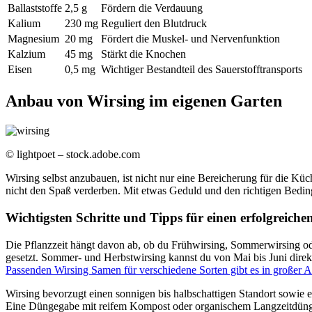
Ballaststoffe
2,5 g
Fördern die Verdauung
Kalium
230 mg
Reguliert den Blutdruck
Magnesium
20 mg
Fördert die Muskel- und Nervenfunktion
Kalzium
45 mg
Stärkt die Knochen
Eisen
0,5 mg
Wichtiger Bestandteil des Sauerstofftransports
Anbau von Wirsing im eigenen Garten
© lightpoet – stock.adobe.com
Wirsing selbst anzubauen, ist nicht nur eine Bereicherung für die K
nicht den Spaß verderben. Mit etwas Geduld und den richtigen Bedin
Wichtigsten Schritte und Tipps für einen erfolgreic
Die Pflanzzeit hängt davon ab, ob du Frühwirsing, Sommerwirsing od
gesetzt. Sommer- und Herbstwirsing kannst du von Mai bis Juni direkt
Passenden Wirsing Samen für verschiedene Sorten gibt es in großer 
Wirsing bevorzugt einen sonnigen bis halbschattigen Standort sowie e
Eine Düngegabe mit reifem Kompost oder organischem Langzeitdünger