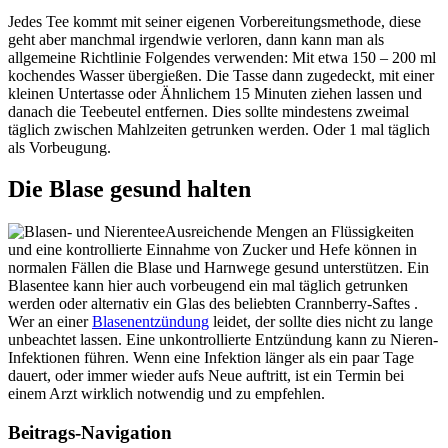
Jedes Tee kommt mit seiner eigenen Vorbereitungsmethode, diese
geht aber manchmal irgendwie verloren, dann kann man als
allgemeine Richtlinie Folgendes verwenden: Mit etwa 150 – 200 ml
kochendes Wasser übergießen. Die Tasse dann zugedeckt, mit einer
kleinen Untertasse oder Ähnlichem 15 Minuten ziehen lassen und
danach die Teebeutel entfernen. Dies sollte mindestens zweimal
täglich zwischen Mahlzeiten getrunken werden. Oder 1 mal täglich
als Vorbeugung.
Die Blase gesund halten
Ausreichende Mengen an Flüssigkeiten
und eine kontrollierte Einnahme von Zucker und Hefe können in
normalen Fällen die Blase und Harnwege gesund unterstützen. Ein
Blasentee kann hier auch vorbeugend ein mal täglich getrunken
werden oder alternativ ein Glas des beliebten Crannberry-Saftes .
Wer an einer
Blasenentzündung
leidet, der sollte dies nicht zu lange
unbeachtet lassen. Eine unkontrollierte Entzündung kann zu Nieren-
Infektionen führen. Wenn eine Infektion länger als ein paar Tage
dauert, oder immer wieder aufs Neue auftritt, ist ein Termin bei
einem Arzt wirklich notwendig und zu empfehlen.
Beitrags-Navigation