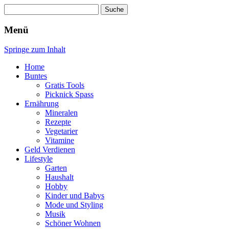
Suche
nach:
Wellness für Frauen
Pinkies
Menü
Springe zum Inhalt
Home
Buntes
Gratis Tools
Picknick Spass
Ernährung
Mineralen
Rezepte
Vegetarier
Vitamine
Geld Verdienen
Lifestyle
Garten
Haushalt
Hobby
Kinder und Babys
Mode und Styling
Musik
Schöner Wohnen