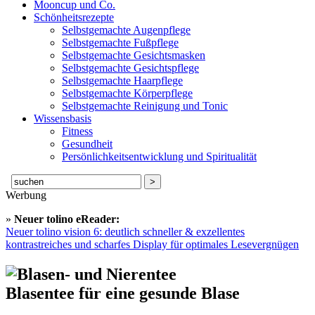
Mooncup und Co.
Schönheitsrezepte
Selbstgemachte Augenpflege
Selbstgemachte Fußpflege
Selbstgemachte Gesichtsmasken
Selbstgemachte Gesichtspflege
Selbstgemachte Haarpflege
Selbstgemachte Körperpflege
Selbstgemachte Reinigung und Tonic
Wissensbasis
Fitness
Gesundheit
Persönlichkeitsentwicklung und Spiritualität
Suche
nach:
Werbung
»
Neuer tolino eReader:
Neuer tolino vision 6: deutlich schneller & exzellentes
kontrastreiches und scharfes Display für optimales Lesevergnügen
Blasentee für eine gesunde Blase