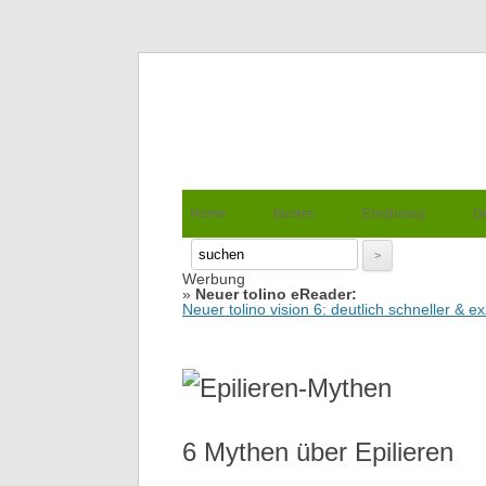
Wellness für Frauen
Pinkies
Suche
nach:
Springe zum Inhalt
Home
Buntes
Ernährung
G
Werbung
Suche
»
Neuer tolino eReader:
nach:
Neuer tolino vision 6: deutlich schneller & 
6 Mythen über Epilieren