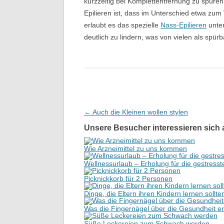
kurzzeitig bei Komplettentfernung zu spüren
Epilieren ist, dass im Unterschied etwa zum
erlaubt es das spezielle
Nass-Epilieren
unte
deutlich zu lindern, was von vielen als sp
Beitrags-Navigation
←
Auch die Kleinen wollen stylen
Unsere Besucher interessieren sich 
Wie Arzneimittel zu uns kommen
Wellnessurlaub – Erholung für die gestresst
Picknickkorb für 2 Personen
Dinge, die Eltern ihren Kindern lernen sollte
Was die Fingernägel über die Gesundheit e
Süße Leckereien zum Schwach werden