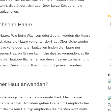
ehrt, dies ändert sich aber über kurze Zeit durch die
ufzuhellen.
M
achsene Haare
n Haare. Wie beim Wachsen oder Zupfen werden die Haare
t, dass die Haare von unter der Haut Oberfläche wieder
trockene oder tote Hautzellen finden die Haare nur
enen Haaren führen kann. Um dies zu vermeiden, sollte
die Hautoberfläche frei von diesen Zellen zu halten und
chen. Dieser Tipp gilt nicht nur für Epilieren, sondern
B
icher Haut anwenden?
M
rentfernungsmethoden als normale Haut, bleibt länger
unangenehmer. Trotzdem gehen Frauen mit empfindlicher
Z
.“ Bei diesem Hauttyp empfinden die meisten nicht mehr
D