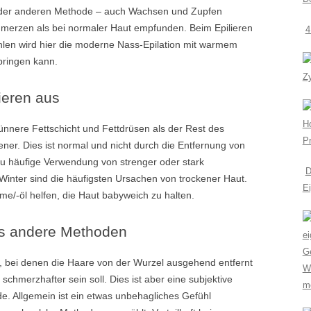
jeder anderen Methode – auch Wachsen und Zupfen
merzen als bei normaler Haut empfunden. Beim Epilieren
4
ohlen wird hier die moderne Nass-Epilation mit warmem
bringen kann.
Z
ieren aus
H
ünnere Fettschicht und Fettdrüsen als der Rest des
P
ner. Dies ist normal und nicht durch die Entfernung von
u häufige Verwendung von strenger oder stark
D
 Winter sind die häufigsten Ursachen von trockener Haut.
E
e/-öl helfen, die Haut babyweich zu halten.
als andere Methoden
G
, bei denen die Haare von der Wurzel ausgehend entfernt
We
 schmerzhafter sein soll. Dies ist aber eine subjektive
m
e. Allgemein ist ein etwas unbehagliches Gefühl