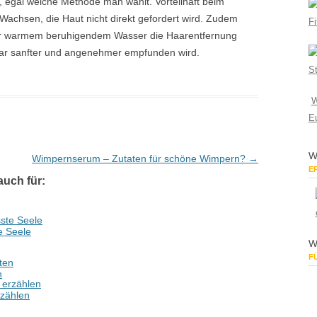
, egal welche Methode man wählt. Vorteilhaft beim
 Wachsen, die Haut nicht direkt gefordert wird. Zudem
Fi
r warmem beruhigendem Wasser die Haarentfernung
ürbar sanfter und angenehmer empfunden wird.
St
W
E
W
Wimpernserum – Zutaten für schöne Wimpern?
→
E
auch für:
e Seele
W
F
n
rzählen