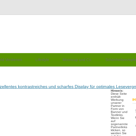
eld Verdienen
Lifestyle
Mooncup und Co.
Schönheitsrezept
exzellentes kontrastreiches und scharfes Display für optimales Lesever
Hinweis
:
Diese Seite
enthält
I
Werbung
unserer
Partner in
Form von
Banner und
Textlinks.
Wenn Sie
auf
sogenannte
Partnerlinks
klicken, so
werden Sie