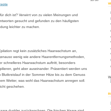
auf der
W
zepte
 für dich ist? Verwirrt von zu vielen Meinungen und
ntworten gesucht und gefunden zu den häufigsten
idung leichter zu machen.
Epilation regt kein zusätzliches Haarwachstum an,
genauso wenig wie andere Haarentfernungsmethoden,
r schnelleres Haarwachstum auftritt, besonders
lieren, geht aber auseinander. Präsentiert werden uns
n Blutkreislauf in der Sommer Hitze bis zu dem Genuss
W
ßem Wetter, was wohl das Haarwachstum anregen soll.
 nicht geschehen.
B
aare dunkler zurückwachsen. Die frischen Haare sind