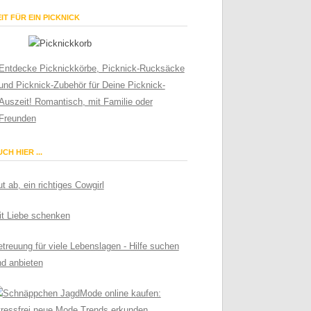
IT FÜR EIN PICKNICK
Entdecke Picknickkörbe, Picknick-Rucksäcke
und Picknick-Zubehör für Deine Picknick-
Auszeit! Romantisch, mit Familie oder
Freunden
CH HIER ...
t ab, ein richtiges Cowgirl
it Liebe schenken
treuung für viele Lebenslagen - Hilfe suchen
nd anbieten
Mode online kaufen:
tressfrei neue Mode Trends erkunden