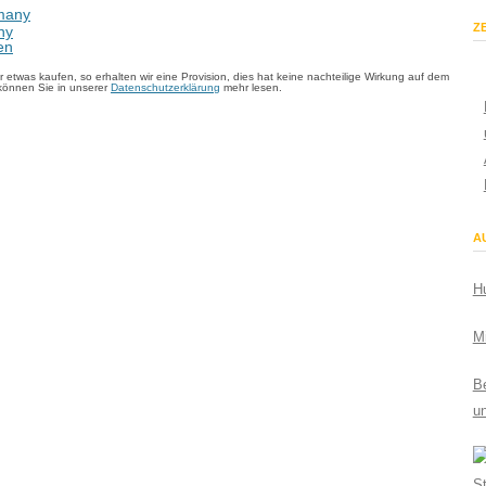
ZE
ny
 etwas kaufen, so erhalten wir eine Provision, dies hat keine nachteilige Wirkung auf dem
können Sie in unserer
Datenschutzerklärung
mehr lesen.
AU
Hu
M
Be
u
S